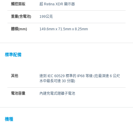
觸控面板
超 Retina XDR 顯示器
重量(含電池)
199公克
體積(mm)
149.6mm x 71.5mm x 8.25mm
標準配備
其他
達到 IEC 60529 標準的 IP68 等級 (在最深達 6 公尺
水中最長可達 30 分鐘)
電池容量
內建充電式鋰離子電池
機種