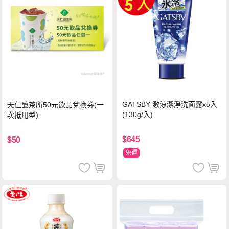
GATSBY 激涼潔淨洗面露x5入
天仁釀茶所50元飲品兌換券(一
(130g/入)
次抵用型)
$645
$50
免運