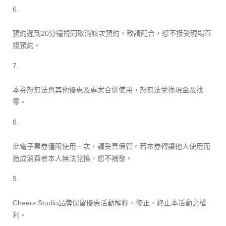
6.
預約遲到20分鐘視同取消該次預約，敬請配合，恕不接受現場直
接預約。
7.
本券恕無法與其他優惠及專案合併使用，恕無法兌換現金及找
零。
8.
此電子票券僅限使用一次，請妥善保管。若本券轉讓他人使用而
造成消費者本人無法兌換，恕不補發。
9.
Cheers Studio品牌保留優惠活動解釋、修正、終止本活動之權
利。