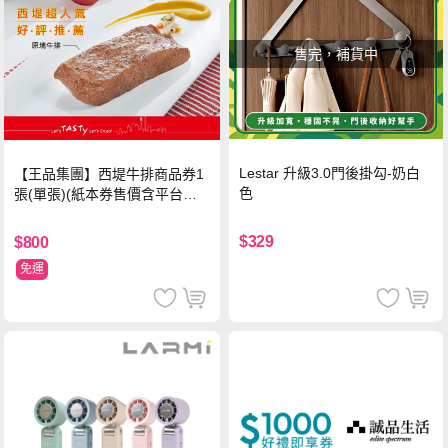
售完，補貨中
Lestar 升級3.0門後掛勾-奶白
【王品集團】西堤牛排商品券1
色
張(單張)(紙本券售價含平台物
流處理費用)
$329
$800
免運