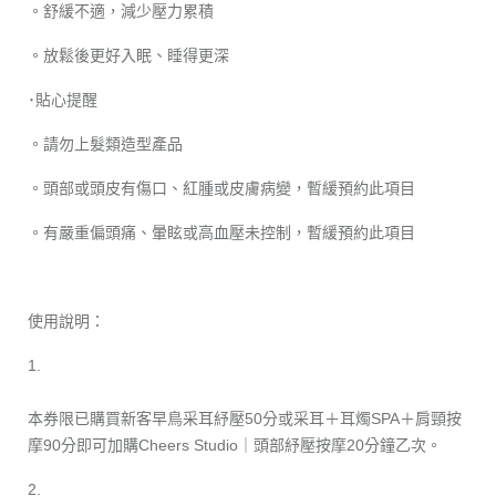
。舒緩不適，減少壓力累積
。放鬆後更好入眠、睡得更深
･貼心提醒
。請勿上髮類造型產品
。頭部或頭皮有傷口、紅腫或皮膚病變，暫緩預約此項目
。有嚴重偏頭痛、暈眩或高血壓未控制，暫緩預約此項目
使用說明：
1.
本券限已購買新客早鳥采耳紓壓50分或采耳＋耳燭SPA＋肩頸按
摩90分即可加購Cheers Studio｜頭部紓壓按摩20分鐘乙次。
2.