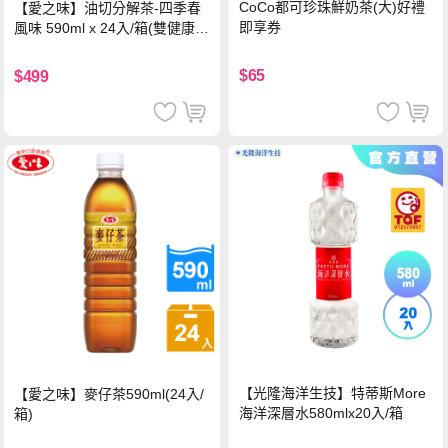
CoCo都可珍珠鮮奶茶(大)好禮
【愛之味】油切分解茶-四季春
即享券
風味 590ml x 24入/箱(雙健康認
證四季春茶)
$65
$499
【光隆海洋生技】特蒂斯More
【愛之味】麥仔茶590ml(24入/
海洋深層水580mlx20入/箱
箱)