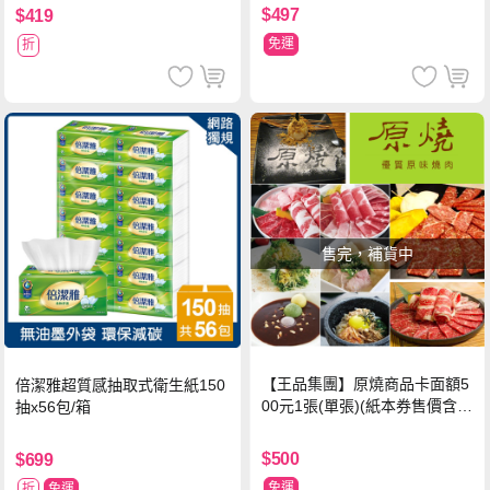
$497
$419
免運
折
售完，補貨中
【王品集團】原燒商品卡面額5
倍潔雅超質感抽取式衛生紙150
00元1張(單張)(紙本券售價含平
抽x56包/箱
台物流處理費用)
$500
$699
免運
折
免運