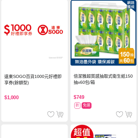
倍潔雅超質感抽取式衛生紙150
遠東SOGO百貨1000元好禮即
抽x60包/箱
享券(餘額型)
$749
$1,000
折
免運