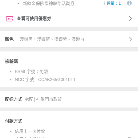
新鈦金保險贈神腦幣活動券
數量：1
查看可使用優惠券
顏色
漫遊黑、漫遊藍、漫遊紫、漫遊白
檢驗碼
BSMI 字號：
免驗
NCC 字號：
CCAK265G0010T1
配送方式
宅配│神腦門市取貨
付款方式
信用卡一次付款