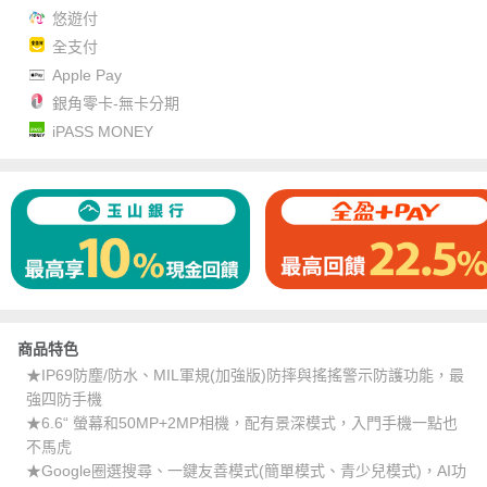
悠遊付
全支付
Apple Pay
銀角零卡-無卡分期
iPASS MONEY
商品特色
★IP69防塵/防水、MIL軍規(加強版)防摔與搖搖警示防護功能，最
強四防手機
★6.6“ 螢幕和50MP+2MP相機，配有景深模式，入門手機一點也
不馬虎
★Google圈選搜尋、一鍵友善模式(簡單模式、青少兒模式)，AI功