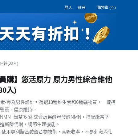
登入
註冊
購物車 (
0
)
鋅(30入)
員購】悠活原力 原力男性綜合維他
30入)
養素-專為男性設計，精選13種維生素和6種礦物質，一錠補
營養，健康維持。
NMN+綠茶多酚-綜合蔬果酵母發酵NMN，搭配綠茶萃
進新陳代謝，調節生理機能。
-使用專利胺基酸螯合物技術，高吸收率，不易刺激消化