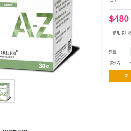
道。
$480
信用卡紅
數量
優惠券