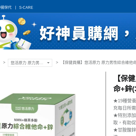
神揚保代
S-CARE
【保健員購】悠活原力 原力男性綜合維他命+
悠活原力 原力男性綜合維他命+鋅
【保健
命+鋅(
★19種營
充每日所需
★特別添加
取，有助促
★甘胺酸鋅