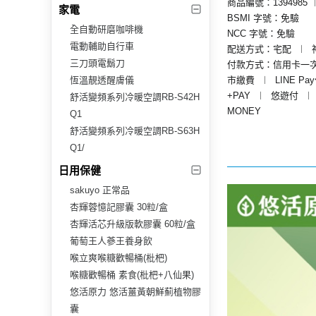
商品編號：1394985
家電
BSMI 字號：免驗
全自動研磨咖啡機
NCC 字號：免驗
電動輔助自行車
配送方式：宅配
︱
三刀頭電鬍刀
付款方式：信用卡一
恆溫靚透醒膚儀
市繳費
︱
LINE Pa
+PAY
︱
悠遊付
︱
舒活變頻系列冷暖空調RB-S42H
MONEY
Q1
舒活變頻系列冷暖空調RB-S63H
Q1/
日用保健
sakuyo 正常品
杏輝蓉憶記膠囊 30粒/盒
杏輝活芯升級版軟膠囊 60粒/盒
葡萄王人蔘王養身飲
喉立爽喉糖歡暢桶(枇杷)
喉糖歡暢桶 素食(枇杷+八仙果)
悠活原力 悠活薑黃朝鮮薊植物膠
囊