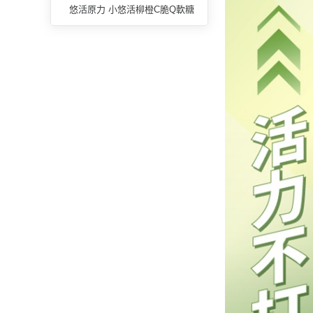
悠活原力 小悠活柳橙C脆Q軟糖