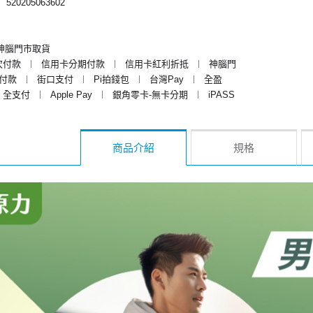
︱
520205063602
神腦門市取貨
次付款
︱
信用卡分期付款
︱
信用卡紅利折抵
︱
神腦門
y付款
︱
街口支付
︱
Pi拍錢包
︱
台灣Pay
︱
全盈
全支付
︱
Apple Pay
︱
銀角零卡-無卡分期
︱
iPASS
商品介紹
規格