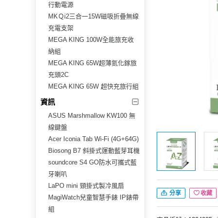
行動電源
MKＱi2三合一15W磁吸折疊無線
充電支架
MEGA KING 100W全能旅充收
納組
MEGA KING 65W超薄氮化鎵旅
充頭2C
MEGA KING 65W 超快充旅行組
資訊
ASUS Marshmallow KW100 無
線鍵盤
Acer Iconia Tab Wi-Fi (4G+64G)
Biosong B7 斜掛式運動藍芽耳機
soundcore S4 GO防水可攜式藍
牙喇叭
LaPO mini 頸掛式製冷風扇
分享
收藏
MagiWatch兒童智慧手錶 IP錶帶
組