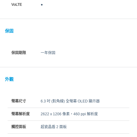
VoLTE
●
保固
保固期限
一年保固
外觀
螢幕尺寸
6.3 吋 (對角線) 全螢幕 OLED 顯示器
螢幕解析度
2622 x 1206 像素，460 ppi 解析度
觸控面板
超瓷晶盾 2 面板