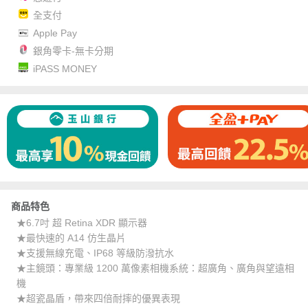
全支付
Apple Pay
銀角零卡-無卡分期
iPASS MONEY
商品特色
★6.7吋 超 Retina XDR 顯示器
★最快速的 A14 仿生晶片
★支援無線充電、IP68 等級防潑抗水
★主鏡頭：專業級 1200 萬像素相機系統：超廣角、廣角與望遠相
機
★超瓷晶盾，帶來四倍耐摔的優異表現