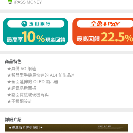
iPASS MONEY
商品特色
★具備 5G 網速
★智慧型手機最快速的 A14 仿生晶片
★全面延伸的 OLED 顯示器
★超瓷晶盾面板
★霧面質感玻璃機背與
★不鏽鋼設計
詳細介紹