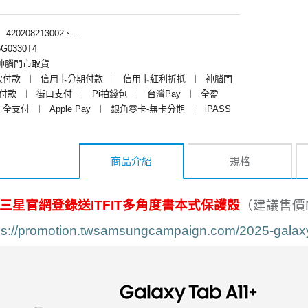
︱
420208213002、420208218002
G0330T4
神腦門市取貨
次付款
︱
信用卡分期付款
︱
信用卡紅利折抵
︱
神腦門
y付款
︱
街口支付
︱
Pi拍錢包
︱
台灣Pay
︱
全盈
全支付
︱
Apple Pay
︱
銀角零卡-無卡分期
︱
iPASS
商品介紹
規格
三星官網登錄送ITFIT多角度書本式保護殼
（建議售價N
ps://promotion.twsamsungcampaign.com/2025-galaxy