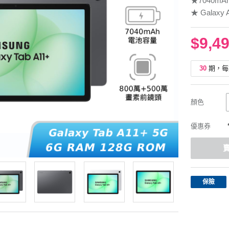
★7040mA
★ Galax
$9,4
30
期，每
顏色
優惠券
保險