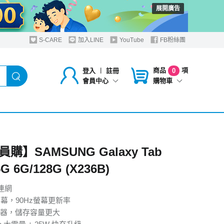
展開廣告
S-CARE
加入LINE
YouTube
FB粉絲團
商品
項
登入
︱
註冊
0
購物車
會員中心
購】SAMSUNG Galaxy Tab
5G 6G/128G (X236B)
連網
螢幕，90Hz螢幕更新率
器，儲存容量更大