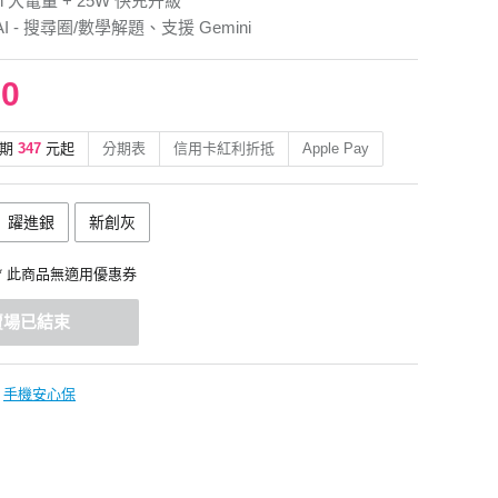
h 大電量 + 25W 快充升級
y AI - 搜尋圈/數學解題、支援 Gemini
90
期
347
元起
分期表
信用卡紅利折抵
Apple Pay
躍進銀
新創灰
* 此商品無適用優惠券
賣場已結束
手機安心保