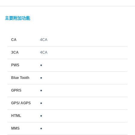
主要附加功能
CA
4CA
3CA
4CA
PWS
●
Blue Tooth
●
GPRS
●
GPS/ AGPS
●
HTML
●
MMS
●