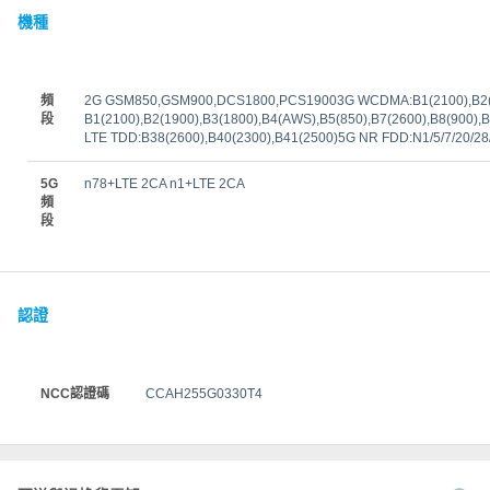
機種
頻
2G GSM850,GSM900,DCS1800,PCS19003G WCDMA:B1(2100),B2(19
段
B1(2100),B2(1900),B3(1800),B4(AWS),B5(850),B7(2600),B8(900),
LTE TDD:B38(2600),B40(2300),B41(2500)5G NR FDD:N1/5/7/20/2
5G
n78+LTE 2CA n1+LTE 2CA
頻
段
認證
NCC認證碼
CCAH255G0330T4