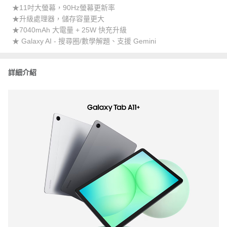
★11吋大螢幕，90Hz螢幕更新率
★升級處理器，儲存容量更大
★7040mAh 大電量 + 25W 快充升級
★ Galaxy AI - 搜尋圈/數學解題、支援 Gemini
詳細介紹