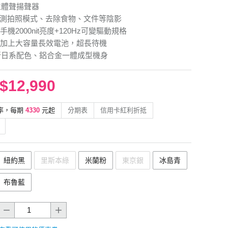
立體聲揚聲器
偵測拍照模式、去除食物、文件等陰影
機2000nit亮度+120Hz可變驅動規格
加上大容量長效電池，超長待機
全新日系配色、鋁合金一體成型機身
$12,990
率，每期
4330
元起
分期表
信用卡紅利折抵
紐約黑
里斯本綠
米蘭粉
東京銀
冰島青
布魯藍