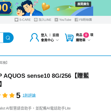
展開廣告
S-CARE
加入LINE
YouTube
FB粉絲團
商品
項
登入
︱
註冊
0
購物車
會員中心
藍芽耳機】
 AQUOS sense10 8G/256【贈藍
】
5
1則評論
list AI智慧語音助手，並配備AI電話助手Lite