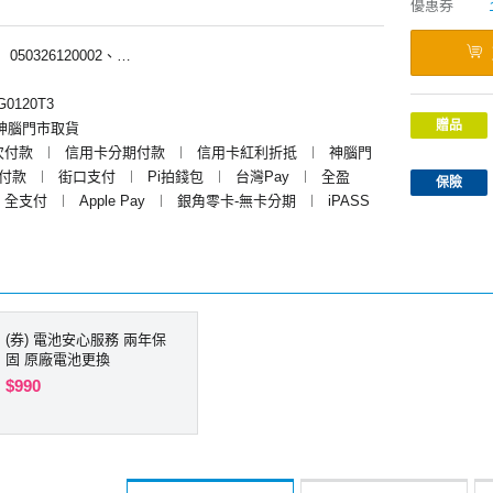
優惠券
︱
050326120002、050326125002、050326122002、050326123002、050326125102、050326126002
0120T3
贈品
神腦門市取貨
次付款
︱
信用卡分期付款
︱
信用卡紅利折抵
︱
神腦門
y付款
︱
街口支付
︱
Pi拍錢包
︱
台灣Pay
︱
全盈
保險
全支付
︱
Apple Pay
︱
銀角零卡-無卡分期
︱
iPASS
(券) 電池安心服務 兩年保
固 原廠電池更換
$990