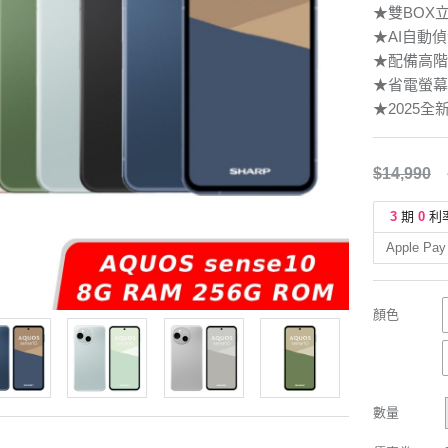
★雙BOX
★AI自動
★配備高階手
★省電螢幕
★2025
$14,990
3
期
0
利
Apple Pay
顏色
數量