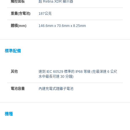
觸控面板
超 Retina XDR 顯示器
重量(含電池)
187公克
體積(mm)
146.6mm x 70.6mm x 8.25mm
標準配備
其他
達到 IEC 60529 標準的 IP68 等級 (在最深達 6 公尺
水中最長可達 30 分鐘)
電池容量
內建充電式鋰離子電池
機種