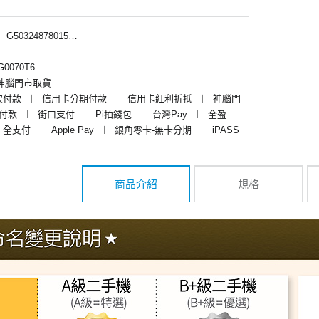
︱
G50324878015、G50324874015
0070T6
神腦門市取貨
次付款
︱
信用卡分期付款
︱
信用卡紅利折抵
︱
神腦門
y付款
︱
街口支付
︱
Pi拍錢包
︱
台灣Pay
︱
全盈
全支付
︱
Apple Pay
︱
銀角零卡-無卡分期
︱
iPASS
商品介紹
規格