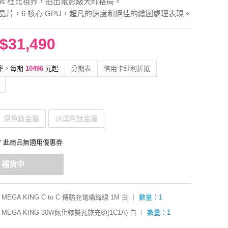
0 fps 杜比視界，拍出電影級大師格局。
ro 晶片，6 核心 GPU，超凡的速度和絕佳的繪圖處理表現。
$31,490
率，每期
10496
元起
分期表
信用卡紅利折抵
原色鈦金屬
沙漠色鈦金屬
* 此商品無適用優惠券
補貨中
MEGA KING C to C 傳輸充電編織線 1M 白
︱
數量：1
MEGA KING 30W氮化鎵雙孔旅充頭(1C1A) 白
︱
數量：1