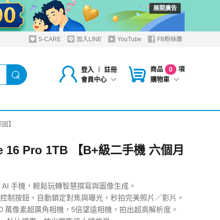
展開廣告
S-CARE
加入LINE
YouTube
FB粉絲團
商品
項
登入
︱
註冊
0
購物車
會員中心
月保固】
ne 16 Pro 1TB 【B+級二手機 六個月
 AI 手機，輕鬆玩轉智慧撰寫與圖像生成。
控制按鈕，自動鎖定對焦與曝光，秒拍完美照片／影片。
800 萬像素超廣角相機，5倍望遠相機，拍出超高解析度。