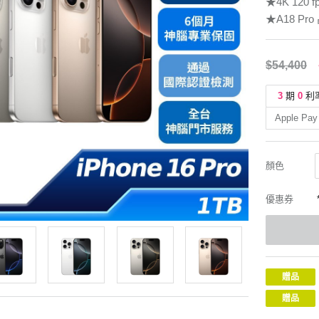
★4K 12
★A18 P
$54,400
3
期
0
利
Apple Pay
顏色
優惠券
贈品
贈品