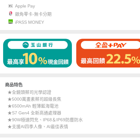
Apple Pay
銀角零卡-無卡分期
iPASS MONEY
商品特色
★全鏡頭蔡司光學認證
★5000萬畫素蔡司超級長焦
★6500mAh 輕薄藍海電池
★S7 Gen4 全新高通處理器
★90W極速閃充、IP68＆IP69防塵防水
★支援AI四季人像、AI最佳表情