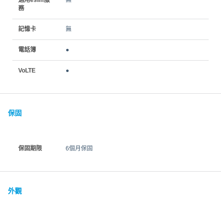
務
記憶卡
無
電話簿
●
VoLTE
●
保固
保固期限
6個月保固
外觀