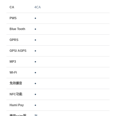
CA
4CA
PWS
●
Blue Tooth
●
GPRS
●
GPS/ AGPS
●
MP3
●
Wi-Fi
●
免持擴音
●
NFC功能
●
Hami Pay
●
適用esim服
無