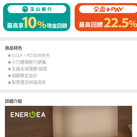
商品特色
★1C1A，PD35W快充
★小巧體積輕巧便攜
★支援全球電壓/插頭
★插腳鎖定設計
★智慧電流辨識技術
詳細介紹