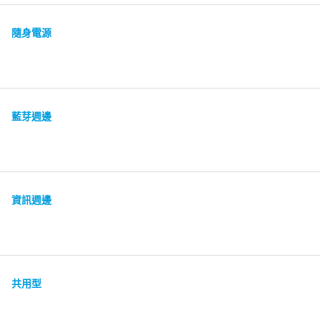
隨身電源
藍芽週邊
資訊週邊
共用型