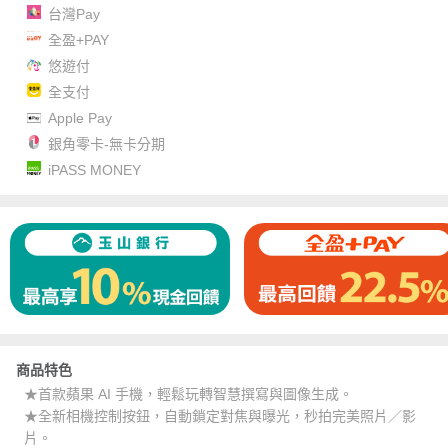
台灣Pay
全盈+PAY
悠遊付
全支付
Apple Pay
銀角零卡-無卡分期
iPASS MONEY
商品特色
★首款蘋果 AI 手機，輕鬆玩轉智慧撰寫與圖像生成。
★全新相機控制按鈕，自動鎖定對焦與曝光，秒拍完美照片／影
片。