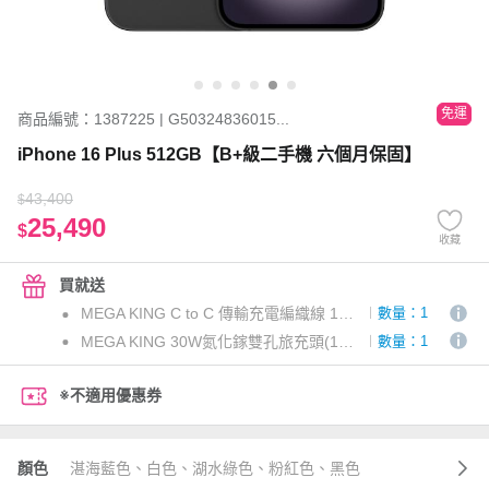
免運
商品編號：1387225 | G50324836015...
iPhone 16 Plus 512GB【B+級二手機 六個月保固】
43,400
$
25,490
$
收藏
買就送
MEGA KING C to C 傳輸充電編織線 1M 白
數量：1
MEGA KING 30W氮化鎵雙孔旅充頭(1C1A) 白
數量：1
※不適用優惠券
顏色
湛海藍色、白色、湖水綠色、粉紅色、黑色