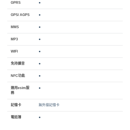
GPRS
●
GPS/ AGPS
●
MMS
●
MP3
●
WIFI
●
免持擴音
●
NFC功能
●
適用esim服
●
務
記憶卡
無外接記憶卡
電話簿
●