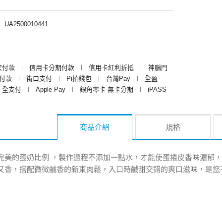
︱
UA2500010441
次付款
︱
信用卡分期付款
︱
信用卡紅利折抵
︱
神腦門
y付款
︱
街口支付
︱
Pi拍錢包
︱
台灣Pay
︱
全盈
全支付
︱
Apple Pay
︱
銀角零卡-無卡分期
︱
iPASS
商品介紹
規格
完美的蛋奶比例 ，製作過程不添加一點水，才能使蛋捲皮香味濃郁
又香，搭配微微鹹香的新東肉鬆，入口時鹹甜交錯的爽口滋味，是您