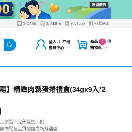
展開廣告
S-CARE
加入LINE
YouTube
FB粉絲團
商品
項
登入
︱
註冊
0
購物車
會員中心
陽】精緻肉鬆蛋捲禮盒(34gx9入*2
工製造，完美蛋奶比例
陽肉鬆及品質認證之新鮮雞蛋