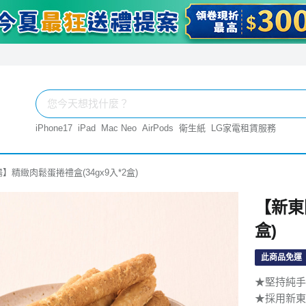
iPhone17
iPad
Mac Neo
AirPods
衛生紙
LG家電租賃服務
】精緻肉鬆蛋捲禮盒(34gx9入*2盒)
【新東
盒)
此商品免運
★堅持純手
★採用新東