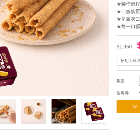
★製作過程
★口感紮實
★多層次口
★每一口都
$1,050
信用卡紅
數量
優惠券