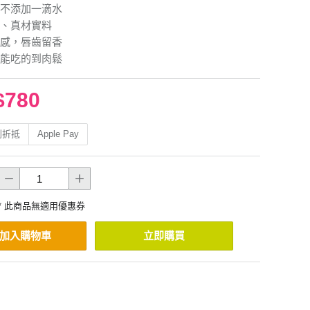
不添加一滴水
、真材實料
感，唇齒留香
能吃的到肉鬆
$780
利折抵
Apple Pay
* 此商品無適用優惠券
加入購物車
立即購買