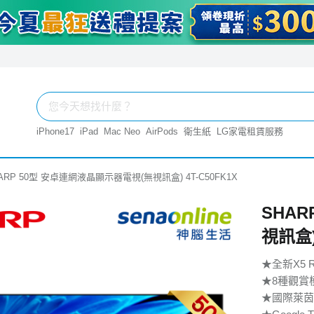
iPhone17
iPad
Mac Neo
AirPods
衛生紙
LG家電租賃服務
ARP 50型 安卓連網液晶顯示器電視(無視訊盒) 4T-C50FK1X
SHA
視訊盒)
★全新X5 Re
★8種觀賞模
★國際萊茵