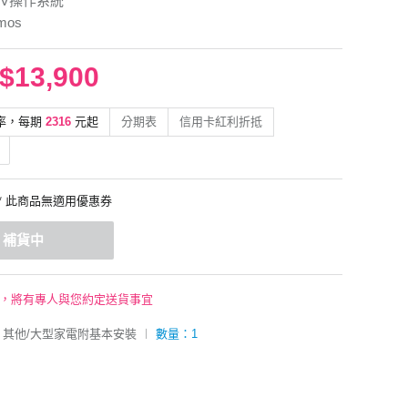
 TV操作系統
mos
$13,900
率，每期
2316
元起
分期表
信用卡紅利折抵
* 此商品無適用優惠券
補貨中
後，將有專人與您約定送貨事宜
其他/大型家電附基本安裝
︱
數量：1