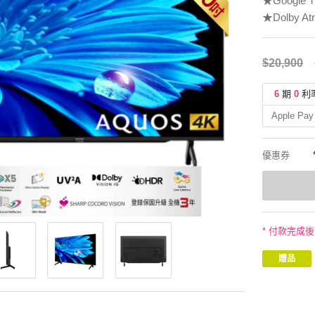
★Google
★Dolby At
$20,900
6
期
0
利
Apple Pay
優惠券
* 付款完成
贈品