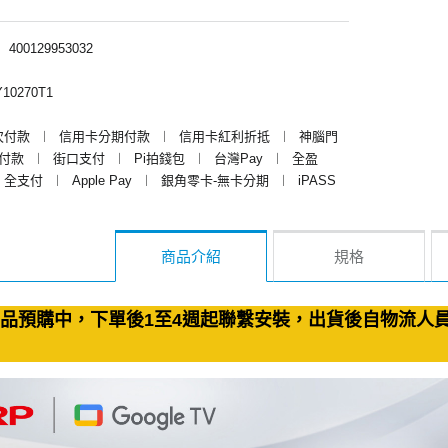
︱
400129953032
10270T1
次付款
︱
信用卡分期付款
︱
信用卡紅利折抵
︱
神腦門
y付款
︱
街口支付
︱
Pi拍錢包
︱
台灣Pay
︱
全盈
全支付
︱
Apple Pay
︱
銀角零卡-無卡分期
︱
iPASS
商品介紹
規格
品預購中，下單後1至4週起聯繫安裝，出貨後自物流人