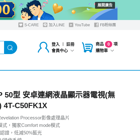
展開廣告
S-CARE
加入LINE
YouTube
FB粉絲團
商品
項
登入
︱
註冊
0
購物車
會員中心
RP 50型 安卓連網液晶顯示器電視(無
 4T-C50FK1X
velation Processor影像處理晶片
式，獨家Comfort mode模式
認證，低減50%藍光