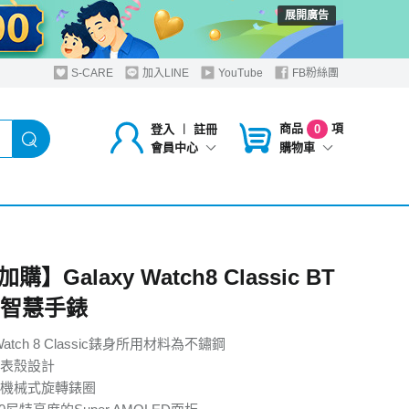
展開廣告
S-CARE
加入LINE
YouTube
FB粉絲團
商品
項
登入
︱
註冊
0
購物車
會員中心
】Galaxy Watch8 Classic BT
m 智慧手錶
 Watch 8 Classic錶身所用材料為不鏽鋼
表殼設計
機械式旋轉錶圈