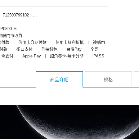
︱
712500799102、712500790102
P0890T6
神腦門市取貨
次付款
︱
信用卡分期付款
︱
信用卡紅利折抵
︱
神腦門
y付款
︱
街口支付
︱
Pi拍錢包
︱
台灣Pay
︱
全盈
全支付
︱
Apple Pay
︱
銀角零卡-無卡分期
︱
iPASS
商品介紹
規格