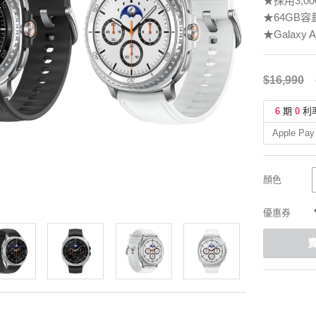
★採用3,0
★64GB容
★Galaxy A
$16,990
6
期
0
利
Apple Pay
顏色
優惠券