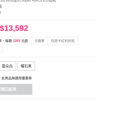
00尼特亮度的Super AMOLED面板
量
I
$13,592
率，每期
2265
元起
分期表
信用卡紅利折抵
雲朵白
曜石黑
* 此商品無適用優惠券
賣場已結束