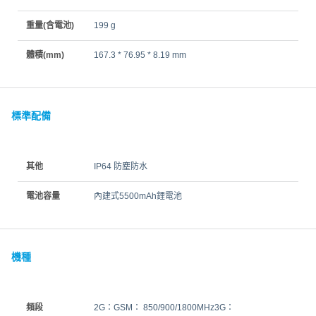
重量(含電池)
199 g
體積(mm)
167.3 * 76.95 * 8.19 mm
標準配備
其他
IP64 防塵防水
電池容量
內建式5500mAh鋰電池
機種
頻段
2G：GSM： 850/900/1800MHz3G：