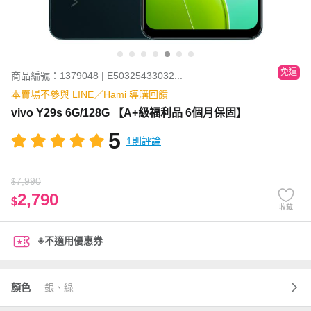
免運
商品編號：1379048 | E50325433032...
本賣場不參與 LINE／Hami 導購回饋
vivo Y29s 6G/128G 【A+級福利品 6個月保固】
5
1則評論
7,990
$
2,790
$
收藏
※不適用優惠券
顏色
銀、綠