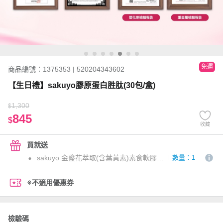
免運
商品編號：1375353 | 520204343602
【生日禮】sakuyo膠原蛋白胜肽(30包/盒)
1,300
$
845
$
收藏
買就送
sakuyo 金盞花萃取(含葉黃素)素食軟膠囊(食品)三日份
數量：1
※不適用優惠券
檢驗碼