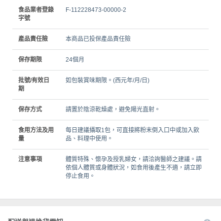
食品業者登錄
F-112228473-00000-2
字號
產品責任險
本商品已投保產品責任險
保存期限
24個月
批號/有效日
如包裝賞味期限。(西元年/月/日)
期
保存方式
請置於陰涼乾燥處，避免陽光直射。
食用方法及用
每日建議攝取1包，可直接將粉末倒入口中或加入飲
量
品、料理中使用。
注意事項
體質特殊、懷孕及授乳婦女，請洽詢醫師之建議。請
依個人體質或身體狀況，如食用後產生不適，請立即
停止食用。