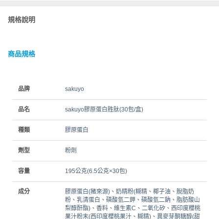
規格說明
商品規格
品牌
sakuyo
品名
sakuyo膠原蛋白胜肽(30包/盒)
種類
膠原蛋白
劑型
粉劑
容量
195公克(6.5公克×30包)
成分
膠原蛋白(豬來源)、奶精粉(糊精、椰子油、脫脂奶
粉、乳清蛋白、磷酸氫二鉀、磷酸氫二鈉、脂肪酸山
梨醇酐酯)、香料、維生素C、二氧化矽、西印度櫻桃
果汁粉末(西印度櫻桃果汁、糊精)、異麥芽酮糖醇(甜