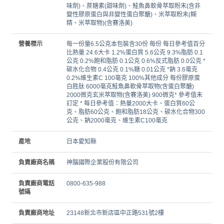
味劑)、蔗糖素(甜味劑)、鮭魚鼻軟骨萃取粉末(含非
變性膠原蛋白與非變性蛋白聚醣)、米萃取粉末(糊
精、米萃取物)(含賽洛美)
營養標示
每一份量6.5公克本包裝含30份 每份 每日參考值百分
比熱量 24.6大卡 1.2%蛋白質 5.6公克 9.3%脂肪 0.1
公克 0.2%飽和脂肪 0.1公克 0.6%反式脂肪 0.0公克 *
碳水化合物 0.4公克 0.1%糖 0.01公克 *鈉 3.6毫克
0.2%維生素C 100毫克 100%其他成分 每份膠原蛋
白胜肽 6000毫克鮭魚鼻軟骨萃取物(含蛋白聚醣)
2000微克玄米萃取物(含賽洛美) 900微克* 參考值未
訂定 * 每日參考值：熱量2000大卡、蛋白質60公
克、脂肪60公克、飽和脂肪18公克、碳水化合物300
公克、鈉2000毫克、維生素C100毫克
產地
日本愛知縣
負責廠商名稱
神腦國際企業股份有限公司
負責廠商電話
0800-635-988
號碼
負責廠商地址
23148新北市新店區中正路531號2樓