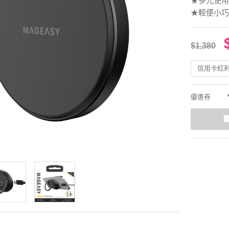
★多元使用
★輕便小巧
$1,380
信用卡紅
優惠券