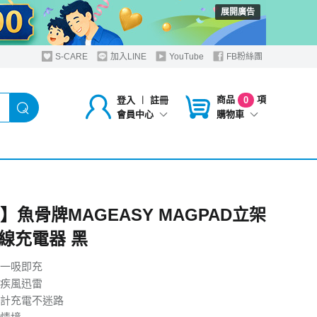
展開廣告
S-CARE
加入LINE
YouTube
FB粉絲團
商品
項
登入
︱
註冊
0
購物車
會員中心
O】魚骨牌MAGEASY MAGPAD立架
線充電器 黑
一吸即充
疾風迅雷
計充電不迷路