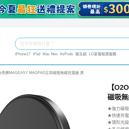
iPhone17
iPad
Mac Neo
AirPods
衛生紙
LG家電租賃服務
魚骨牌MAGEASY MAGPAD立架磁吸無線充電器 黑
【O2
磁吸無
★強力磁吸
★快速充電
★環形光設