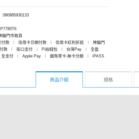
︱
090985930133
P7780T6
神腦門市取貨
次付款
︱
信用卡分期付款
︱
信用卡紅利折抵
︱
神腦門
y付款
︱
街口支付
︱
Pi拍錢包
︱
台灣Pay
︱
全盈
全支付
︱
Apple Pay
︱
銀角零卡-無卡分期
︱
iPASS
商品介紹
規格