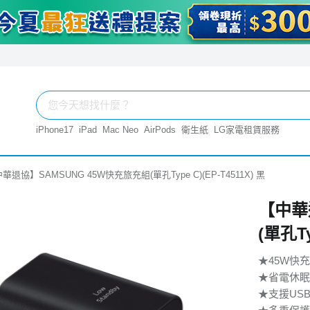
iPhone17
iPad
Mac Neo
AirPods
衛生紙
LG家電租賃服務
華退協】SAMSUNG 45W快充旅充組(單孔Type C)(EP-T4511X) 黑
【中華
(單孔Ty
★45W快
★省電休眠
★支援USB