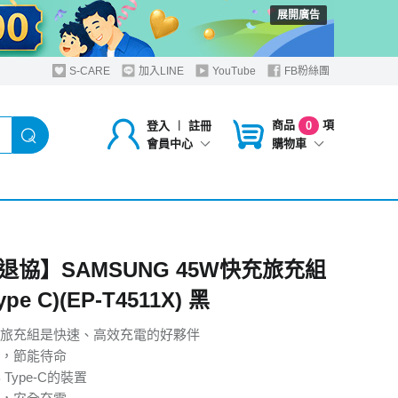
展開廣告
S-CARE
加入LINE
YouTube
FB粉絲團
商品
項
登入
︱
註冊
0
購物車
會員中心
退協】SAMSUNG 45W快充旅充組
pe C)(EP-T4511X) 黑
充旅充組是快速、高效充電的好夥伴
，節能待命
 Type-C的裝置