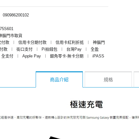
︱
090986200102
75S601
神腦門市取貨
次付款
︱
信用卡分期付款
︱
信用卡紅利折抵
︱
神腦門
y付款
︱
街口支付
︱
Pi拍錢包
︱
台灣Pay
︱
全盈
全支付
︱
Apple Pay
︱
銀角零卡-無卡分期
︱
iPASS
商品介紹
規格