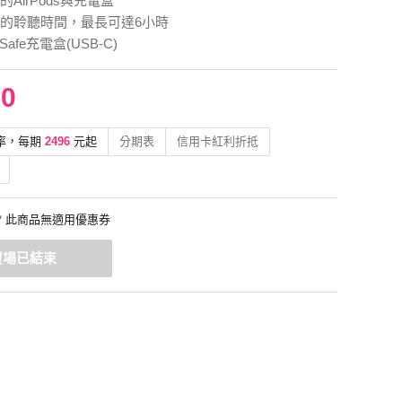
irPods與 充 電 盒
的聆聽時間，最長可達6小時
afe充電盒(USB‑C)
90
率，每期
2496
元起
分期表
信用卡紅利折抵
* 此商品無適用優惠券
賣場已結束