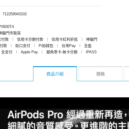
︱
712259043102
0830T4
神腦門市取貨
次付款
︱
信用卡分期付款
︱
信用卡紅利折抵
︱
神腦門
y付款
︱
街口支付
︱
Pi拍錢包
︱
台灣Pay
︱
全盈
全支付
︱
Apple Pay
︱
銀角零卡-無卡分期
︱
iPASS
商品介紹
規格