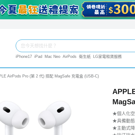
iPhone17
iPad
Mac Neo
AirPods
衛生紙
LG家電租賃服務
LE AirPods Pro (第 2 代) 搭配 MagSafe 充電盒 (USB‑C)
APPLE
MagSa
★個人化空
★具 備 動 態
★主動式降噪與