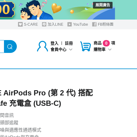
展開廣告
S-CARE
加入LINE
YouTube
FB粉絲團
商品
項
登入
︱
註冊
0
購物車
會員中心
 AirPods Pro (第 2 代) 搭配
fe 充電盒 (USB‑C)
間音訊
 頭 部 追 蹤
適 應 性 通 透 模 式