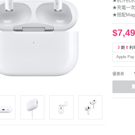
★抗汗抗水的A
★充電一次
★搭配MagS
$7,4
3
期
0
利
Apple Pay
優惠券