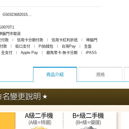
︱
G50323682015、G50323680015、G50323685015、G50323686015、G50323684015
0070T1
神腦門市取貨
次付款
︱
信用卡分期付款
︱
信用卡紅利折抵
︱
神腦門
y付款
︱
街口支付
︱
Pi拍錢包
︱
台灣Pay
︱
全盈
全支付
︱
Apple Pay
︱
銀角零卡-無卡分期
︱
iPASS
商品介紹
規格