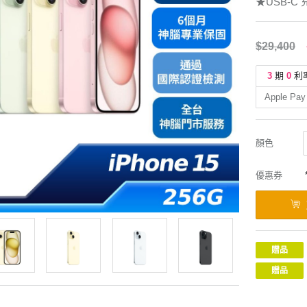
★USB-C
$29,400
3
期
0
利
Apple Pay
顏色
優惠券
贈品
贈品