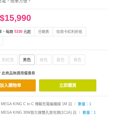
 充電，簡單方便。
$15,990
率，每期
5330
元起
分期表
信用卡紅利折抵
粉紅色
黑色
綠色
藍色
黃色
* 此商品無適用優惠券
加入購物車
立即購買
MEGA KING C to C 傳輸充電編織線 1M 白
︱
數量：1
MEGA KING 30W氮化鎵雙孔旅充頭(1C1A) 白
︱
數量：1