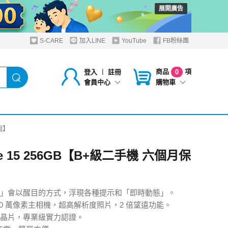
展開廣告
S-CARE
加入LINE
YouTube
FB粉絲團
商品
項
登入
︱
註冊
0
購物車
會員中心
固】
ne 15 256GB【B+級二手機 六個月保
」會以醒目的方式，浮現各種提示和「即時動態」。
800 萬像素主相機，超高解析度照片，2 倍望遠功能。
仿生晶片，專業級實力認證。