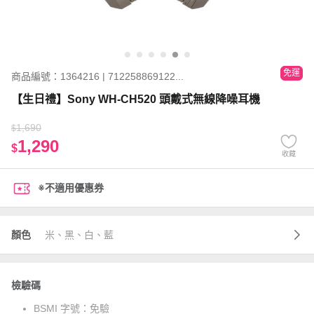
免運
商品編號：1364216 | 712258869122...
【生日禮】Sony WH-CH520 頭戴式無線降噪耳機
1,690
$
1,290
$
收藏
※不適用優惠券
顏色
米、黑、白、藍
檢驗碼
BSMI 字號：
免驗