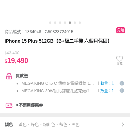
免運
商品編號：1364046 | G50323724015...
iPhone 15 Plus 512GB【B+級二手機 六個月保固】
43,400
$
19,490
$
收藏
買就送
MEGA KING C to C 傳輸充電編織線 1M 白
數量：1
MEGA KING 30W氮化鎵雙孔旅充頭(1C1A) 白
數量：1
※不適用優惠券
顏色
黃色、綠色、粉紅色、藍色、黑色