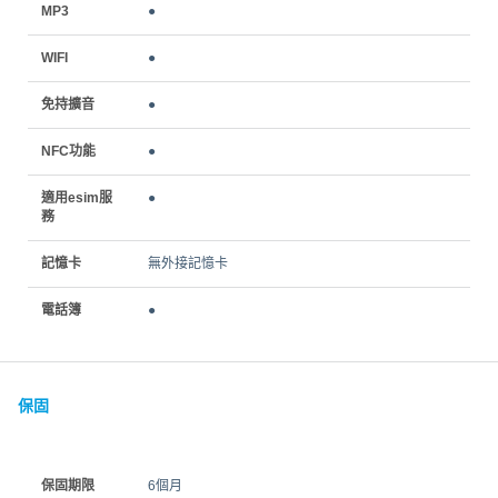
MP3
●
WIFI
●
免持擴音
●
NFC功能
●
適用esim服
●
務
記憶卡
無外接記憶卡
電話簿
●
保固
保固期限
6個月