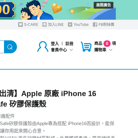
展開廣告
S-CARE
加入LINE
YouTube
FB粉絲團
商品
項
登入
︱
註冊
0
購物車
會員中心
清】Apple 原廠 iPhone 16
afe 矽膠保護殼
原廠配件
Safe矽膠保護殼由Apple專為搭配 iPhone16而設計，能保
e，讓你用起來開心合意。