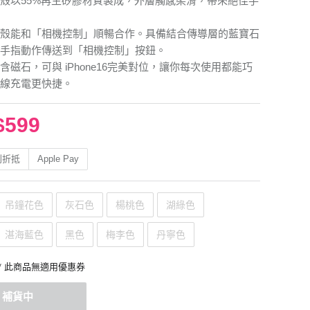
殼以55%再生矽膠材質製成，外層觸感柔滑，帶來絕佳手
殼能和「相機控制」順暢合作。具備結合傳導層的藍寶石
手指動作傳送到「相機控制」按鈕。
含磁石，可與 iPhone16完美對位，讓你每次使用都能巧
線充電更快捷。
$599
利折抵
Apple Pay
吊鐘花色
灰石色
楊桃色
湖綠色
湛海藍色
黑色
梅李色
丹寧色
* 此商品無適用優惠券
補貨中