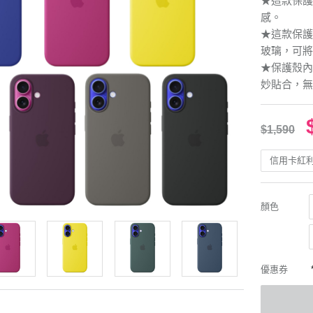
★這款保護
感。
★這款保護
玻璃，可將
★保護殼內
妙貼合，無
$1,590
信用卡紅
顏色
優惠券