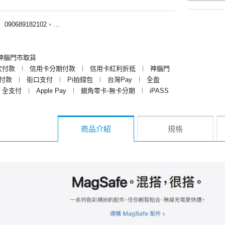
︱
090689182102、090689188102、090689183122、090689185102、090689186102、090689180102、090689181102、090689186122
神腦門市取貨
次付款
︱
信用卡分期付款
︱
信用卡紅利折抵
︱
神腦門
y付款
︱
街口支付
︱
Pi拍錢包
︱
台灣Pay
︱
全盈
全支付
︱
Apple Pay
︱
銀角零卡-無卡分期
︱
iPASS
商品介紹
規格