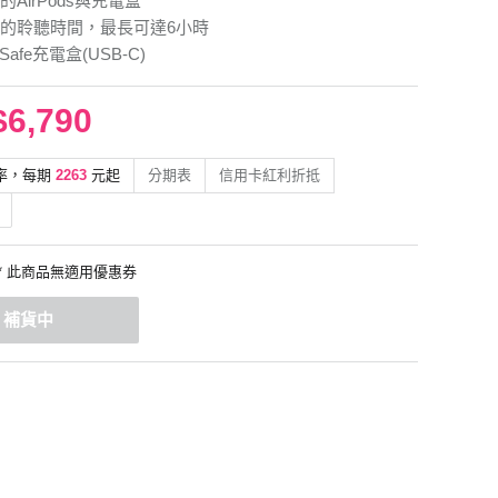
irPods與 充 電 盒
的聆聽時間，最長可達6小時
afe充電盒(USB‑C)
$6,790
率，每期
2263
元起
分期表
信用卡紅利折抵
* 此商品無適用優惠券
補貨中