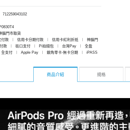
︱
712259043102
0830T4
神腦門市取貨
次付款
︱
信用卡分期付款
︱
信用卡紅利折抵
︱
神腦門
y付款
︱
街口支付
︱
Pi拍錢包
︱
台灣Pay
︱
全盈
全支付
︱
Apple Pay
︱
銀角零卡-無卡分期
︱
iPASS
商品介紹
規格