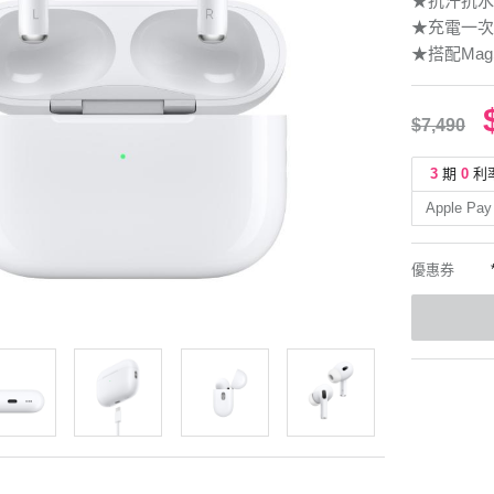
★抗汗抗水的A
★充電一次
★搭配MagS
$7,490
3
期
0
利
Apple Pay
優惠券