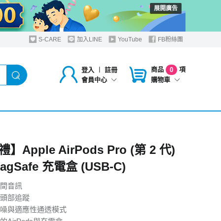
展開廣告
S-CARE
加入LINE
YouTube
FB粉絲團
商品
項
登入
︱
註冊
0
購物車
會員中心
Apple AirPods Pro (第 2 代)
gSafe 充電盒 (USB‑C)
間音訊
 頭 部 追 蹤
適 應 性 通 透 模 式