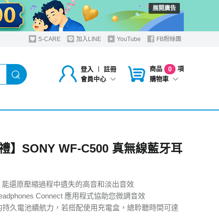
展開廣告
S-CARE
加入LINE
YouTube
FB粉絲團
商品
項
登入
︱
註冊
0
購物車
會員中心
】SONY WF-C500 真無線藍牙耳
 ™ 能還原壓縮過程中遺失的高音和淡出音效
 Headphones Connect 應用程式協助您微調音效
時的持久電池續航力，若搭配使用充電盒，總聆聽時間可達