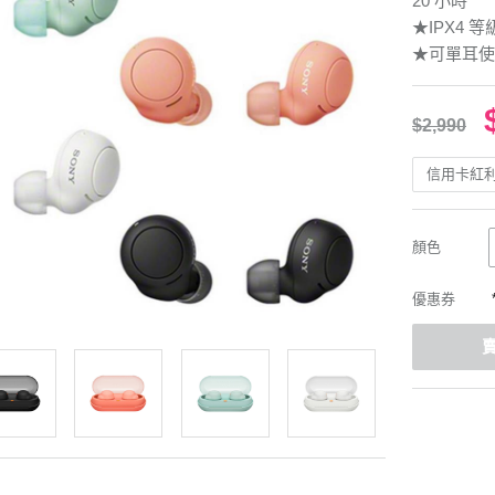
20 小時
★IPX4 
★可單耳使
$2,990
信用卡紅
顏色
優惠券