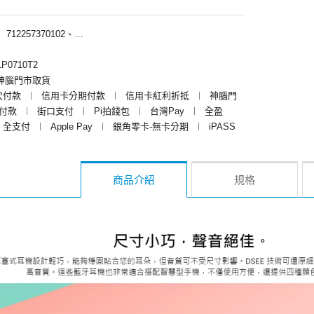
︱
712257370102、712257379102、712257375102
P0710T2
神腦門市取貨
次付款
︱
信用卡分期付款
︱
信用卡紅利折抵
︱
神腦門
y付款
︱
街口支付
︱
Pi拍錢包
︱
台灣Pay
︱
全盈
全支付
︱
Apple Pay
︱
銀角零卡-無卡分期
︱
iPASS
商品介紹
規格