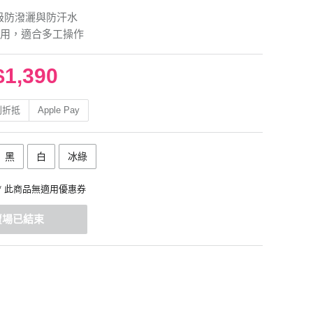
等級防潑灑與防汗水
用，適合多工操作
$1,390
利折抵
Apple Pay
黑
白
冰綠
* 此商品無適用優惠券
賣場已結束