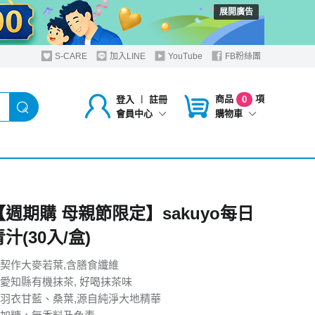
展開廣告
S-CARE
加入LINE
YouTube
FB粉絲團
商品
項
登入
︱
註冊
0
購物車
會員中心
【週期購 母親節限定】sakuyo每日
青汁(30入/盒)
契作大麥若葉,含膳食纖維
愛知縣有機抹茶, 好喝抹茶味
羽衣甘藍、桑葉,源自純淨大地精華