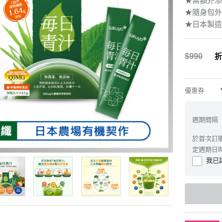
★無額外添
★隨身包外
★日本製造
$990
折
優惠券
週期間隔
於首次訂
定週期日
我已