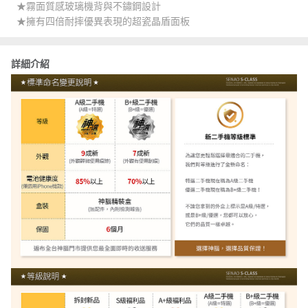
★霧面質感玻璃機背與不鏽鋼設計
★擁有四倍耐摔優異表現的超瓷晶盾面板
詳細介紹