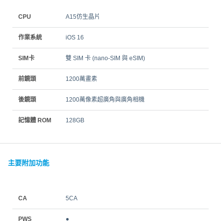
CPU
A15仿生晶片
作業系統
iOS 16
SIM卡
雙 SIM 卡 (nano‑SIM 與 eSIM)
前鏡頭
1200萬畫素
後鏡頭
1200萬像素超廣角與廣角相機
記憶體 ROM
128GB
主要附加功能
CA
5CA
PWS
●