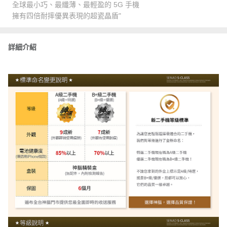
全球最小巧、最纖薄、最輕盈的 5G 手機
擁有四倍耐摔優異表現的超瓷晶盾"
詳細介紹