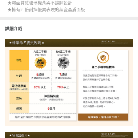
★霧面質感玻璃機背與不鏽鋼設計
★擁有四倍耐摔優異表現的超瓷晶盾面板
詳細介紹