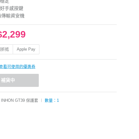
穩定
好手感按鍵
無傳輸資安機
$2,299
利折抵
Apple Pay
查看可使用的優惠券
補貨中
INHON GT39 保護套
︱
數量：1