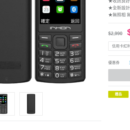
★收訊良好
★全新設計
★無照相 
$2,990
信用卡紅
優惠券
贈品