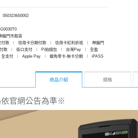
︱
050323650002
G0030T0
神腦門市取貨
次付款
︱
信用卡分期付款
︱
信用卡紅利折抵
︱
神腦門
y付款
︱
街口支付
︱
Pi拍錢包
︱
台灣Pay
︱
全盈
全支付
︱
Apple Pay
︱
銀角零卡-無卡分期
︱
iPASS
商品介紹
規格
格依官網公告為準※