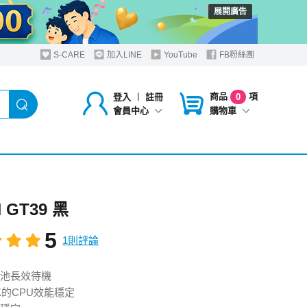
展開廣告
S-CARE
加入LINE
YouTube
FB粉絲團
商品
項
登入
︱
註冊
0
購物車
會員中心
 GT39 黑
5
1則評論
池長效待機
K的CPU效能穩定