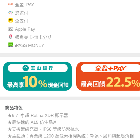
全盈+PAY
悠遊付
全支付
Apple Pay
銀角零卡-無卡分期
iPASS MONEY
商品特色
★6.7 吋 超 Retina XDR 顯示器
★最快速的 A15 仿生晶片
★支援無線充電、IP68 等級防潑抗水
★主鏡頭：專業級 1200 萬像素相機系統：望遠、廣角與超廣角相