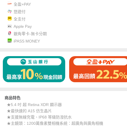
全盈+PAY
悠遊付
全支付
Apple Pay
銀角零卡-無卡分期
iPASS MONEY
商品特色
★5.4 吋 超 Retina XDR 顯示器
★最快速的 A15 仿生晶片
★支援無線充電、IP68 等級防潑抗水
★主鏡頭：1200萬像素雙相機系統：超廣角與廣角相機