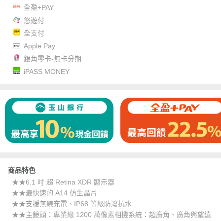
全盈+PAY
悠遊付
全支付
Apple Pay
銀角零卡-無卡分期
iPASS MONEY
商品特色
★★6.1 吋 超 Retina XDR 顯示器
★★最快速的 A14 仿生晶片
★★支援無線充電、IP68 等級防潑抗水
★★主鏡頭：專業級 1200 萬像素相機系統：超廣角、廣角與望遠