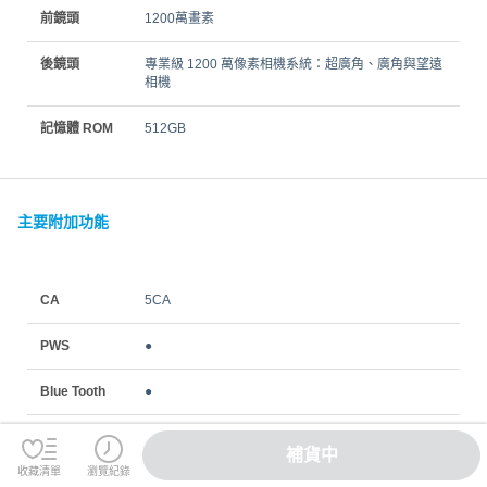
前鏡頭
1200萬畫素
後鏡頭
專業級 1200 萬像素相機系統：超廣角、廣角與望遠
相機
記憶體 ROM
512GB
主要附加功能
CA
5CA
PWS
●
Blue Tooth
●
GPRS
●
補貨中
收藏清單
瀏覽紀錄
GPS/ AGPS
●