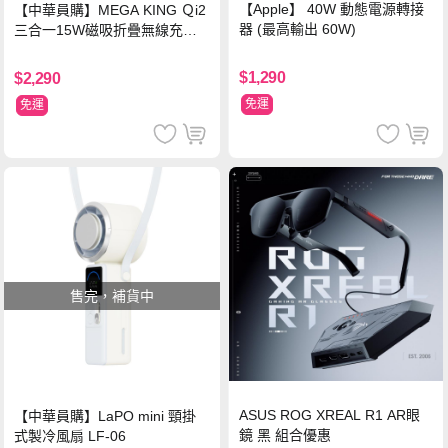
【Apple】 40W 動態電源轉接
【中華員購】MEGA KING Ｑi2
器 (最高輸出 60W)
三合一15W磁吸折疊無線充電
支架 黑
$1,290
$2,290
免運
免運
售完，補貨中
ASUS ROG XREAL R1 AR眼
【中華員購】LaPO mini 頸掛
鏡 黑 組合優惠
式製冷風扇 LF-06