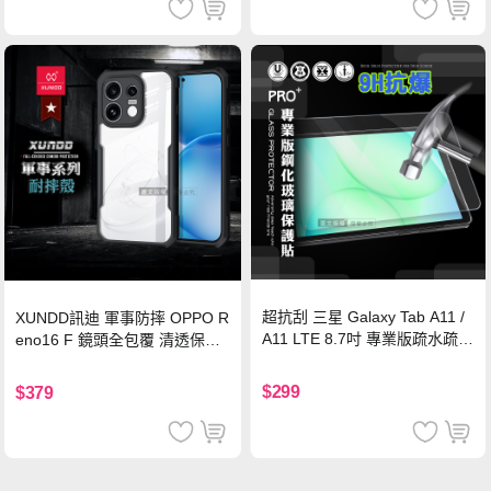
超抗刮 三星 Galaxy Tab A11 /
XUNDD訊迪 軍事防摔 OPPO R
A11 LTE 8.7吋 專業版疏水疏油
eno16 F 鏡頭全包覆 清透保護
9H鋼化玻璃膜 平板玻璃貼
殼 手機殼(夜幕黑)
$299
$379