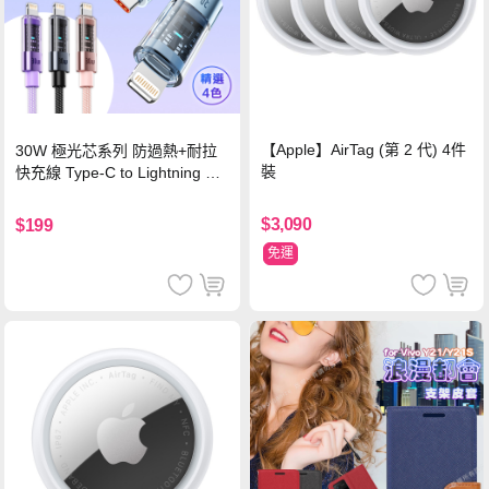
【Apple】AirTag (第 2 代) 4件
30W 極光芯系列 防過熱+耐拉
裝
快充線 Type-C to Lightning 傳
輸充電線(1.2M)黑色
$3,090
$199
免運