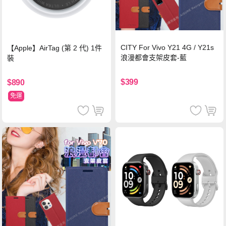
CITY For Vivo Y21 4G / Y21s
【Apple】AirTag (第 2 代) 1件
浪漫都會支架皮套-藍
裝
$399
$890
免運