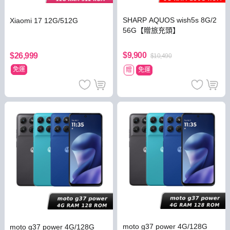
SHARP AQUOS wish5s 8G/2
Xiaomi 17 12G/512G
56G【贈旅充頭】
$9,900
$26,999
$10,490
免運
贈
免運
moto g37 power 4G/128G
moto g37 power 4G/128G