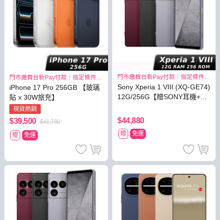
門市繳費台新Pay付款｜指定條件最
門市繳費台新Pay付款｜指定條件最
高3.8%
高3.8%
Sony Xperia 1 VIII (XQ-GE74)
iPhone 17 Pro 256GB 【玻璃
12G/256G【贈SONY耳機+原
貼 x 30W旅充】
廠背包】
現貨熱銷
$44,880
$39,500
$41,780
贈
免運
贈
免運