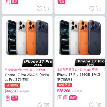
免運
折
免運
本賣場不參與 LINE／Hami 導購回
門市繳費台新Pay付款｜指定條件最
饋
高3.8%
iPhone 17 Pro 256GB【限時
iPhone 17 Pro 256GB【AirPo
快閃優惠】
ds Pro 3 超值組】
現貨熱銷
現貨熱銷
$38,200
$44,990
$39,900
$47,390
折
贈
免運
贈
免運