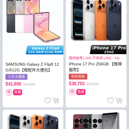
贈神腦幣1,000 不參與 LINE／Hami
導購回饋
iPhone 17 Pro 256GB 【贈神
SAMSUNG Galaxy Z Flip8 12
腦幣】
G/512G【贈配件大禮包】
現貨熱銷
小升大優惠
$38,703
$41,900
$39,900
$44,900
贈
免運
贈
免運