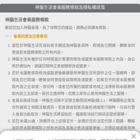
神腦生活會員服務條款及隱私權政策
神腦生活會員服務條款
歡迎您加入神腦會員，為了保障您的權益，請務必詳讀本條款：
一、 會員同意及注意事項
當您於神腦生活完成註冊手續成為神腦會員時，即視為已閱讀、瞭解並同
意接受本服務條款之所有內容。
神腦生活有權於任何時間基於需要而修改或變更本服務條款之內容，並公
佈於網站內，建議您隨時注意相關修改或變更。
您於本服務條款修改或變更後繼續使用神腦生活所提供之任一服務時，即
視為您已閱讀、瞭解並同意接受該等修改或變更。如果您不同意本服務條
款內容之全部或ㄧ部份時，或者您所屬的國家或地域之法律排除本服務條
款內容之全部或ㄧ部份之適用時，您應立即停止使用神腦生活之服務。
會員註冊成功後，神腦生活將不定期主動發送神腦(線上)、神腦關係企業及
合作廠商之相關活動資訊。若會員收到資訊後拒絕接受行銷時，可自行登
入會員功能取消，神腦生活將協助您，儘速取消該行銷訊息提供服務。
若您未滿20歲，除應符合上述規定外，並應於您的法定代理人閱讀、瞭解
並同意本服務條款之所有內容及其後之修改或變更後，方得註冊或使用神
腦生活。當您使用或繼續使用神腦生活所提供之任一服務時，即推定您的
我已詳讀並同意會員條款及隱私權條款