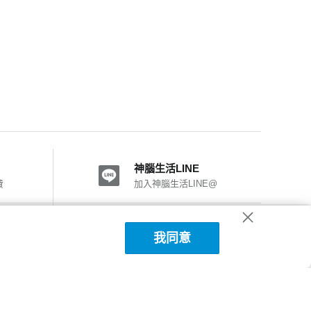
神腦生活LINE
費
加入神腦生活LINE@
神腦國際粉絲團
我同意
加入FB粉絲團
神腦生活APP下載
詳細說明