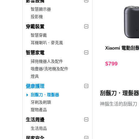
影音設備
智慧顯示器
投影機
穿戴裝置
智慧穿戴
耳機喇叭．麥克風
Xiaomi 電動刮鬍
智慧家電
掃拖機器人及配件
$799
吸塵器/洗地機及配件
燈具
健康護理
刮鬍刀．理髮器
刮鬍刀．理髮器
牙刷及刷頭
神腦生活的刮鬍刀
寵物產品
生活周邊
生活用品
居家安全