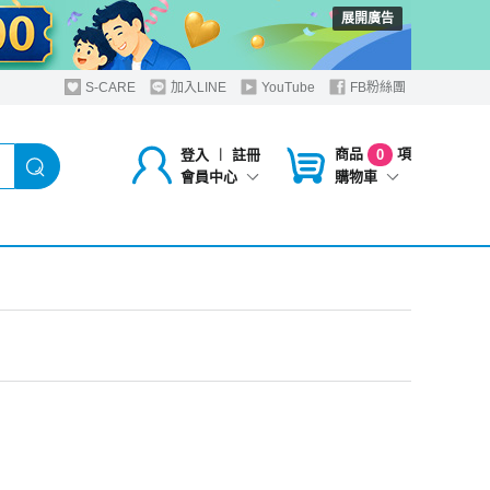
展開廣告
S-CARE
加入LINE
YouTube
FB粉絲團
商品
項
登入
︱
註冊
0
購物車
會員中心