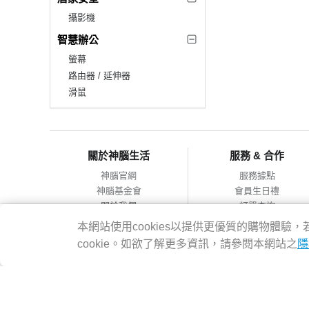
攝影機
智慧辦公
螢幕
路由器 / 延伸器
滑鼠
關於神腦生活
服務 & 合作
神腦官網
服務據點
神腦基金會
會員生日禮
關於我們
訂單查詢
會員服務條款
合作提案
本網站使用cookies以提供更優質的購物體
隱私權政策
cookie。如欲了解更多資訊，請參閱本網站之
隱
網站導覽
神腦國際企業股份有限公司 統編：12228473 地址：台灣2314
客服專線：02-8978-6068 週一~週五 09:00~18:00