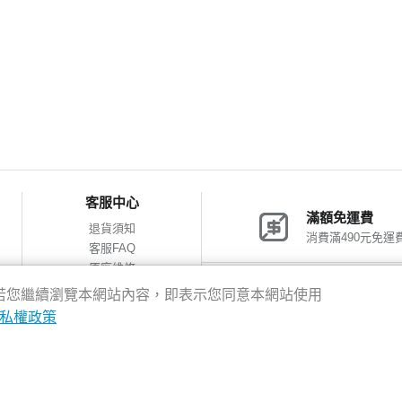
客服中心
滿額免運費
退貨須知
消費滿490元免運
客服FAQ
原廠維修
網購包裝減量
神腦會員福利
驗，若您繼續瀏覽本網站內容，即表示您同意本網站使用
會員獨享優惠
私權政策
8新北市新店區中正路531號2樓