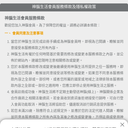
神腦生活會員服務條款及隱私權政策
神腦生活會員服務條款
歡迎您加入神腦會員，為了保障您的權益，請務必詳讀本條款：
一、 會員同意及注意事項
當您於神腦生活完成註冊手續成為神腦會員時，即視為已閱讀、瞭解並同
意接受本服務條款之所有內容。
神腦生活有權於任何時間基於需要而修改或變更本服務條款之內容，並公
佈於網站內，建議您隨時注意相關修改或變更。
您於本服務條款修改或變更後繼續使用神腦生活所提供之任一服務時，即
視為您已閱讀、瞭解並同意接受該等修改或變更。如果您不同意本服務條
款內容之全部或ㄧ部份時，或者您所屬的國家或地域之法律排除本服務條
款內容之全部或ㄧ部份之適用時，您應立即停止使用神腦生活之服務。
會員註冊成功後，神腦生活將不定期主動發送神腦(線上)、神腦關係企業及
合作廠商之相關活動資訊。若會員收到資訊後拒絕接受行銷時，可自行登
入會員功能取消，神腦生活將協助您，儘速取消該行銷訊息提供服務。
若您未滿20歲，除應符合上述規定外，並應於您的法定代理人閱讀、瞭解
並同意本服務條款之所有內容及其後之修改或變更後，方得註冊或使用神
腦生活。當您使用或繼續使用神腦生活所提供之任一服務時，即推定您的
我已詳讀並同意會員條款及隱私權條款