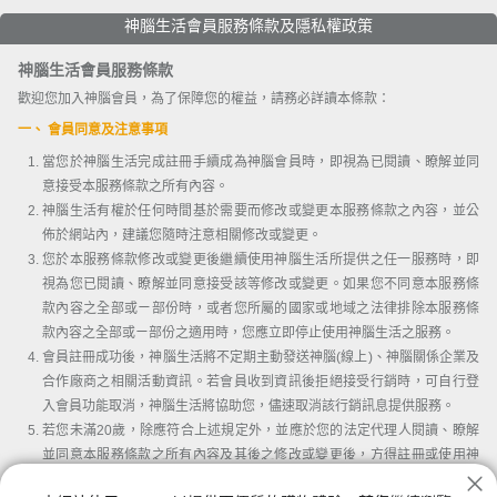
神腦生活會員服務條款及隱私權政策
神腦生活會員服務條款
歡迎您加入神腦會員，為了保障您的權益，請務必詳讀本條款：
一、 會員同意及注意事項
當您於神腦生活完成註冊手續成為神腦會員時，即視為已閱讀、瞭解並同
意接受本服務條款之所有內容。
神腦生活有權於任何時間基於需要而修改或變更本服務條款之內容，並公
佈於網站內，建議您隨時注意相關修改或變更。
您於本服務條款修改或變更後繼續使用神腦生活所提供之任一服務時，即
視為您已閱讀、瞭解並同意接受該等修改或變更。如果您不同意本服務條
款內容之全部或ㄧ部份時，或者您所屬的國家或地域之法律排除本服務條
款內容之全部或ㄧ部份之適用時，您應立即停止使用神腦生活之服務。
會員註冊成功後，神腦生活將不定期主動發送神腦(線上)、神腦關係企業及
合作廠商之相關活動資訊。若會員收到資訊後拒絕接受行銷時，可自行登
入會員功能取消，神腦生活將協助您，儘速取消該行銷訊息提供服務。
若您未滿20歲，除應符合上述規定外，並應於您的法定代理人閱讀、瞭解
並同意本服務條款之所有內容及其後之修改或變更後，方得註冊或使用神
腦生活。當您使用或繼續使用神腦生活所提供之任一服務時，即推定您的
我已詳讀並同意會員條款及隱私權條款