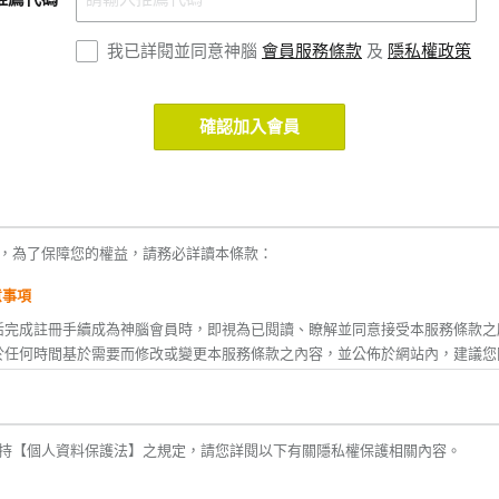
我已詳閱並同意神腦
會員服務條款
及
隱私權政策
確認加入會員
，為了保障您的權益，請務必詳讀本條款：
意事項
活完成註冊手續成為神腦會員時，即視為已閱讀、瞭解並同意接受本服務條款之
於任何時間基於需要而修改或變更本服務條款之內容，並公佈於網站內，建議您
款修改或變更後繼續使用神腦生活所提供之任一服務時，即視為您已閱讀、瞭解
您不同意本服務條款內容之全部或ㄧ部份時，或者您所屬的國家或地域之法律排
持【個人資料保護法】之規定，請您詳閱以下有關隱私權保護相關內容。
之適用時，您應立即停止使用神腦生活之服務。
後，神腦生活將不定期主動發送神腦(線上)、神腦關係企業及合作廠商之相關活