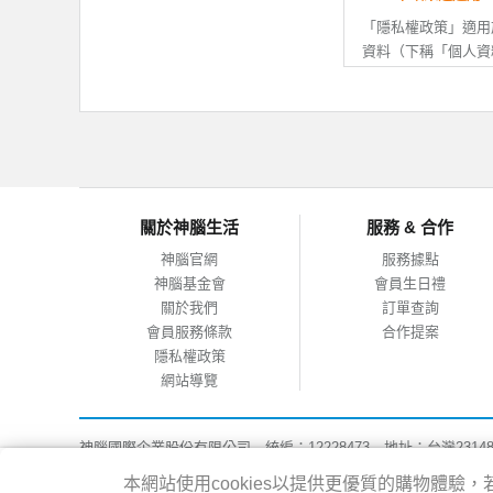
資訊後拒絕接
若您未滿20
「隱私權政策」適用
改或變更後，
資料（下稱「個人資
人已閱讀、瞭
APP搜尋連結至其
行動APP的個人資
司無關。
二、 會員資料之正
註冊會員時，
二、 個人資料的蒐
個人資料有所
如您提供任何
（一）本公司所取得
關於神腦生活
服務 & 合作
的帳號，並拒
會員事先說明、或依
或神腦權益受
（二）當您使用本公
神腦官網
服務據點
服務時，因服務之需
神腦基金會
會員生日禮
料，您可自由選擇是
三、 會員帳號之保
關於我們
訂單查詢
（三）為提供您更完
會員服務條款
合作提案
您的會員帳號
址、地理位置、使用
隱私權政策
您有義務妥善
析，以做為增進本公司
網站導覽
若您發現或疑
統版本、瀏覽器等資
線上客服等方
站、服務、產品及廣
並待驗證完成
神腦國際企業股份有限公司 統編：12228473 地址：台灣2314
能；行動APP所取
如因您的保管
客服專線：02-8978-6068 週一~週五 09:00~18:00
設定關閉地理位置權
本網站使用cookies以提供更優質的購物體
損，需請您自
Copyright@2016 SENAO INTERNATIONAL CO.,LTD