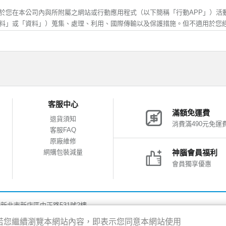
受行銷時，可自行登入會員功能取消，神腦生活將協助您，儘速取消該行銷訊息
歲，除應符合上述規定外，並應於您的法定代理人閱讀、瞭解並同意本服務條款
於您在本公司內與所附屬之網站或行動應用程式（以下簡稱「行動APP」）活
方得註冊或使用神腦生活。當您使用或繼續使用神腦生活所提供之任一服務時，
料」或「資料」）蒐集、處理、利用、國際傳輸以及保護措施。但不適用於您
解並同意接受本服務條款之所有內容及其後之修改或變更。
他網站或其他不屬於本公司之行動APP後，所進行之活動，關於您在其他網站或
料之保護，適用各該網站的隱私權保護政策。對於不屬於本公司之網站、網頁或行
確及更新
應填寫正確、完整之個人資料。
集、處理、利用
變更異動時，應即時更新資料，確保其正確性。
錯誤或不實的資料、或欠缺必要之資料、或原提供之資料已不符合真實，神腦生
的個人資料，僅供本公司於內部及與會員說明在先之使用目的和範圍內蒐集、
客服中心
絕您使用本服務之全部或一部份。若您所提供資料有錯誤、不實或其他類似情事
照相關法律規定，否則本公司不會將資料提供給其他第三人或移作其他目的使
滿額免運費
損，需請您自行處理及負擔相關法律及賠償責任，概與神腦無涉。
司之客戶服務中心(「客服專線及聯絡我們」)、商品諮詢服務、網站活動及其
退貨須知
消費滿490元免運
要，本公司將會蒐集包括但不限於您的姓名、住址、電話、電子郵件信箱及其
客服FAQ
否提供所需個人資料，如不提供該等資料，則本公司將無法為您提供相關服務
管及安全
原廠維修
善之服務、行銷業務及統計與研究分析等目的，本公司會紀錄使用者於本網站或行
網購包裝減量
神腦會員福利
僅供您個人使用，不得轉借、轉讓他人或與他人合用。
之瀏覽器、使用時間、cookie以及在網站內所瀏覽網頁等資料，並對全體使用
會員獨享優惠
保管會員帳號、密碼及其他相關資訊，每次登入連線完後，務必登出系統結束帳
服務的參考依據。本網站記錄之 Cookie 資訊包含您的網域名稱、IP 位址
似會員帳號內個人資料，遭他人非法使用或有任何安全性問題發生時，請您立即
訊。這些資訊不涉及您的個人身份資料，僅用於進行數據性的統計分析，作為
式，通知神腦生活；若您的帳號密碼確係遭他人冒用時，神腦生活將請您提供相
告之用，您可以經由瀏覽器的設定，取消或限制此項功能，但有可能會導致無
後，限制或暫停該爭議帳戶之使用權限。
8新北市新店區中正路531號2樓
得的地理位置資訊，您則可以經由行動裝置(包括但不限於手機、平板)的設定功能
疏忽或同意由第三人使用其帳號，導致會員帳號、密碼遭他人非法使用，致您、
限。但關閉地理位置權限，可能會導致地理位置相關服務不正確。
驗，若您繼續瀏覽本網站內容，即表示您同意本網站使用
行處理及負擔相關法律及賠償責任，概與神腦無涉。