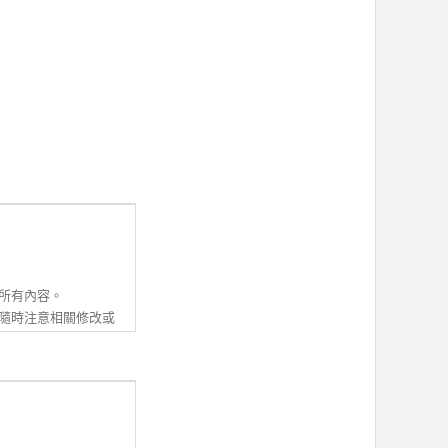
所有內容。
隨時注意相關修改或
並同意接受該等修改
除本服務條款內容之
動資訊。若會員收到