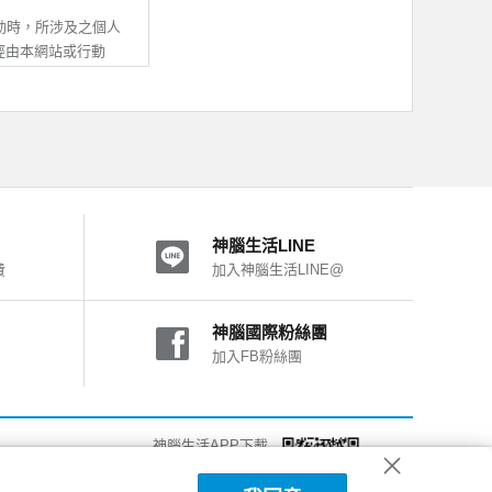
提供服務。
之所有內容及其後之修
動時，所涉及之個人
即推定您的法定代理
經由本網站或行動
其他不屬於本公司之
動APP，均與本公
活有權暫停或終止您
處理及利用；除非與
之一，致您、第三人
用。
神腦生活LINE
他線上調查或線上申請
費
加入神腦生活LINE@
他您自願提供之資
。
動APP之IP位
神腦國際粉絲團
者行為總和進行分
加入FB粉絲團
號使用。
、使用的設備、作業系
以電話、電子郵件或
改進我們的系統、網
關個人資料供驗證，
法使用部份網站功
神腦生活APP下載
，對我們行動APP，
第三人或神腦權益受
詳細說明