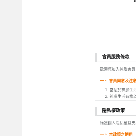
會員服務條款
歡迎您加入神腦會員
一、 會員同意及注
當您於神腦生
神腦生活有權
變更。
您於本服務條
隱私權政策
或變更。如果
維護個人隱私權且支
全部或ㄧ部份
會員註冊成功
一、 本政策之適用