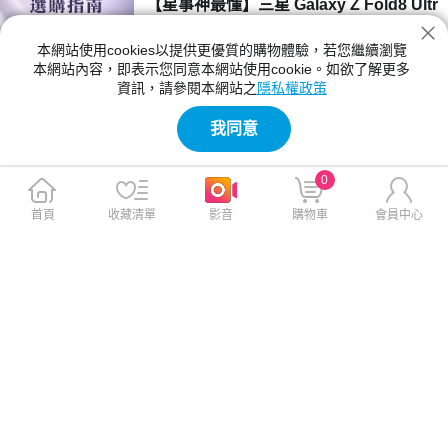
【星事神最懂】三星 Galaxy Z Fold8 Ultr
a、Z Fold8 與 Flip8 登場！
本網站使用cookies以提供更優質的購物體驗，若您繼續瀏覽
三星 Z Fold8 Ultra、Fold8 與 Flip8 該買哪一
本網站內容，即表示您同意本網站使用cookie。如欲了解更多
款？本文詳細比較三款摺疊手機的螢幕尺寸、相
資訊，請參閱本網站之
隱私權政策
機規格與電池續航力。Fold8 Ultra 主打 8 吋大
2026-07-23 12:04:00
螢幕與 2 億畫素鏡頭；Fold8 重 201g 最輕巧；
我同意
Flip8 擁有 4.1 吋封面螢幕，幫你精準挑選最合
【神級玩家】2026 台灣國產遊戲推薦！4
適機型。
款必玩 Steam 獨立新作
0
2026 年台灣獨立遊戲有哪些必玩？本文精選
《紅眼露比》、《莉莉幻想曲》、《大尾松鼠》
首頁
收藏清單
影音
購物車
會員中心
與《亞路塔》四款 2026 年 Steam 台灣國產遊
2026-07-23 11:05:00
戲新作。為你解析 Boss Rush 類魂、動作經
營、點擊解謎與節奏打擊等不同玩法風格，提供
【保健情報】食安事件引發關注，與其焦
遊戲價格、平台需求與實測選購建議，幫你迅速
慮「排毒」，不如從每天的飲食習慣開始
找到最適合的國產遊戲！
近期食安議題持續受到關注，不少民眾重新檢視
每天吃進肚子的食物，也讓排毒、解毒、苯駢芘
等成為熱門話題。營養師提醒，與其找尋快速排
2026-07-23 11:00:00
毒，不如從飲食、水分、作息，來調整才是更重
要的長久方法。
【影刻臺灣】2026 夏季煙火懶人包：大
稻埕的古今風華之旅