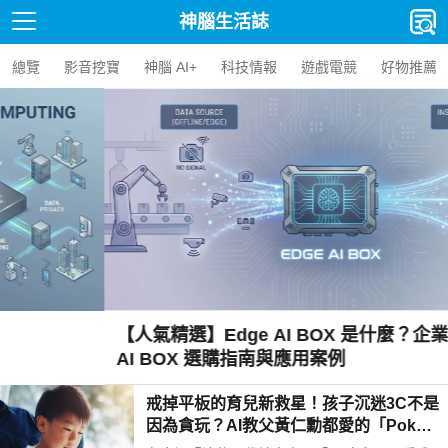
神腦生活誌
總覽
影音挖寶
神腦 AI+
科技情報
遊戲電競
好物推薦
【人氣精選】Edge AI BOX 是什麼？企業導入 Edge
AI BOX 選購指南與應用案例
戒掉平板的育兒新救星！孩子沉迷3C不是
因為貪玩？AI教父黃仁勳都愛的「Poketo
mo口袋狐獴陪伴機器人」用高EQ對話解