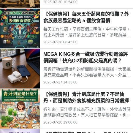
時間、水果三牲禁忌、燒金紙順序與種類，並推
2026-07-30 10:54:00
薦神腦線上購免運供品禮盒，讓你輕鬆拜得得體
不踩雷。
【保健情報】每天五份蔬果真的很難？外
食族最容易忽略的 5 個飲食習慣
每天工作忙碌，早餐買個三明治，中午吃便當，
晚上叫外送，是許多上班族的日常。多吃蔬菜、
水果，但落實到生活中卻不容易。你是不是也中
2026-07-28 08:45:00
了以下幾個外食族常見的飲食習慣?
MEGA KING多合一磁吸防爆行動電源評
價開箱！快充Qi2和防起火是真的嗎？
最近行動電源爆炸的新聞鬧得沸沸揚揚，大家挑
選充電產品時，不再只是看容量大不大、外型美
不美，更多是在問「這顆會不會爆？」剛好最近
2026-07-27 14:33:00
拿到這款標榜固態電池技術的 MEGA KING 100
00 固態磁吸防爆行動電源，直接開箱實測，帶
【保健情報】青汁到底是什麼？不是仙
大家看這款號稱防爆的固態磁吸行動電源到底值
丹，而是幫助外食族補充蔬菜的日常選擇
不值得入手。
近年來，青汁逐漸成為不少上班族、外食族與健
康族群的日常飲品。有人把它當早餐搭配，也有
人下午沖一杯補充營養，但也因為網路資訊眾
2026-07-26 19:00:00
多，不少人對青汁仍存在許多迷思。