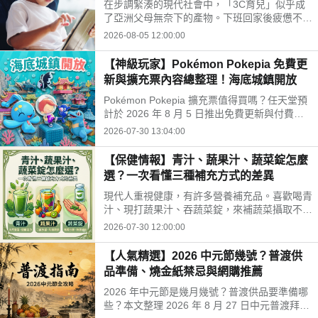
在步調緊湊的現代社會中，「3C育兒」似乎成
開孩子的孤單
了亞洲父母無奈下的產物。下班回家後疲憊不
堪，面對排山倒海的家務與工作訊息，為了換取
2026-08-05 12:00:00
片刻的安寧，我們常常不自覺地把平板或手機遞
給孩子。
【神級玩家】Pokémon Pokepia 免費更
新與擴充票內容總整理！海底城鎮開放
Pokémon Pokepia 擴充票值得買嗎？任天堂預
計於 2026 年 8 月 5 日推出免費更新與付費擴
充票第 1 彈「冒險泡泡海底的城鎮」。本文整
2026-07-30 13:04:00
理百變怪潛水新招式、瑪納霏解鎖條件、海底建
造與農作玩法，以及擴充票售價 TWD 840 的購
【保健情報】青汁、蔬果汁、蔬菜錠怎麼
買獎勵細節！
選？一次看懂三種補充方式的差異
現代人重視健康，有許多營養補充品。喜歡喝青
汁、現打蔬果汁、吞蔬菜錠，來補蔬菜攝取不
足。這三種方式哪不同？哪種適合自己？來了解
2026-07-30 12:00:00
常見補充方式，找出適合自己的好選擇!
【人氣精選】2026 中元節幾號？普渡供
品準備、燒金紙禁忌與網購推薦
2026 年中元節是幾月幾號？普渡供品要準備哪
些？本文整理 2026 年 8 月 27 日中元普渡拜拜