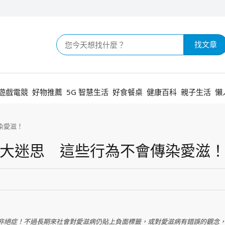
找文章
遊戲電競
好物推薦
5G 智慧生活
好食餐桌
健康百科
親子生活
懶
染愛滋！
4大迷思 這些行為不會傳染愛滋
非絕症！不過長期來社會對愛滋病仍貼上負面標籤，或對愛滋病有錯誤的觀念