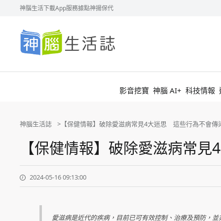
神腦生活
下載App
服務據點
神揚保代
神
腦
生
活
誌
影音挖寶
神腦 AI+
科技情報
神腦生活誌
【保健情報】破除愛滋病常見4大迷思 這些行為不會傳
【保健情報】破除愛滋病常見
2024-05-16 09:13:00
愛滋病是近代的疾病，目前已可有效控制、治療及預防，並