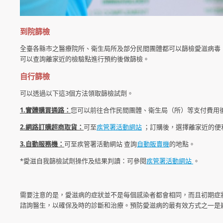
到院篩檢
全臺各縣市之醫療院所、衛生局所及部分民間團體都可以篩檢愛滋病毒
可以查詢離家近的檢驗點進行預約後做篩檢。
自行篩檢
可以透過以下這3個方法領取篩檢試劑。
1.實體購買通路：
您可以前往合作民間團體、衛生局（所）等支付費用
2.網路訂購超商取貨：
可至
疾管署活動網站
；訂購後，選擇離家近的便
3.自動服務機：
可至疾管署活動網站 查詢
自動販賣機
的地點。
*愛滋自我篩檢試劑操作及結果判讀：可參閱
疾管署活動網站
。
需要注意的是，愛滋病的症狀並不是每個感染者都會相同，而且初期症
諮詢醫生，以確保及時的診斷和治療。預防愛滋病的最有效方式之一是