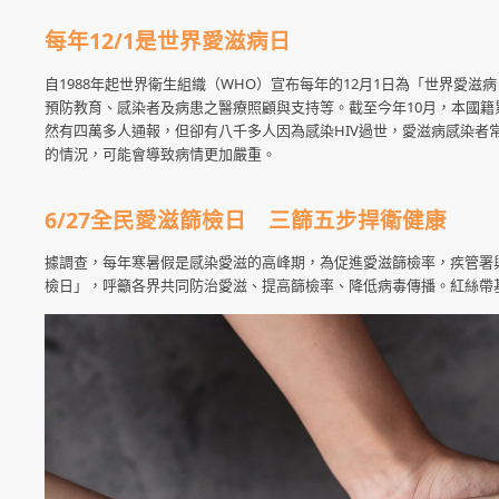
每年12/1是世界愛滋病日
自1988年起世界衛生組織（WHO）宣布每年的12月1日為「世界愛
預防教育、感染者及病患之醫療照顧與支持等。截至今年10月，本國籍累積愛
然有四萬多人通報，但卻有八千多人因為感染HIV過世，愛滋病感染
的情況，可能會導致病情更加嚴重。
6/27全民愛滋篩檢日 三篩五步捍衛健康
據調查，每年寒暑假是感染愛滋的高峰期，為促進愛滋篩檢率，疾管署與
檢日」，呼籲各界共同防治愛滋、提高篩檢率、降低病毒傳播。紅絲帶