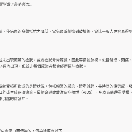
團隊做了許多努力…
統，使病患的身體抵抗力降低，當免疫系統遭到破壞後，會比一般人更容易得
並未出現顯著的症狀，或者症狀非常輕微，因此容易被忽視。包括發燒、頭痛
至4週內出現，但並非每個感染者都會經歷這些症狀。
系統受損所造成的身體狀況，包括頻繁的感染、體重減輕、長時間的疲勞感、
腔或生殖器潰瘍等。最終會導致愛滋病症候群（AIDS），免疫系統嚴重受損
染引起的併發症。
或皮膚傷口而傳染的，傳染途徑有以下：