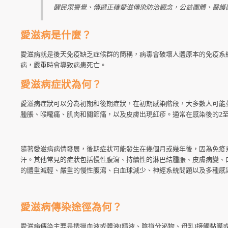
醒民眾警覺、傳遞正確愛滋傳染防治觀念，公益團體、醫護
愛滋病是什麼？
愛滋病就是後天免疫缺乏症候群的簡稱，病毒會破壞人體原本的免疫系
病，嚴重時會導致病患死亡。
愛滋病症狀為何？
愛滋病症狀可以分為初期和後期症狀，在初期感染階段，大多數人可能
腫脹、喉嚨痛、肌肉和關節痛，以及皮膚出現紅疹。通常在感染後的2
隨著愛滋病病情發展，後期症狀可能發生在幾個月或幾年後，因為免疫
汗。其他常見的症狀包括慢性腹瀉、持續性的淋巴結腫脹、皮膚病變、口
的體重減輕、嚴重的慢性腹瀉、白血球減少、神經系統問題以及多種感
愛滋病傳染途徑為何？
愛滋病傳染主要是透過血液或體液(精液、陰道分泌物、母乳)接觸黏膜