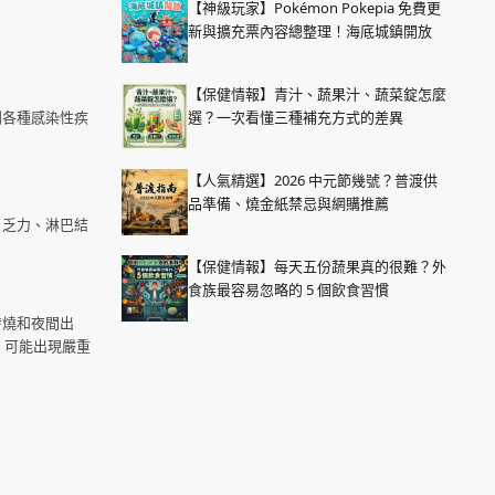
【神級玩家】Pokémon Pokepia 免費更
新與擴充票內容總整理！海底城鎮開放
【保健情報】青汁、蔬果汁、蔬菜錠怎麼
到各種感染性疾
選？一次看懂三種補充方式的差異
【人氣精選】2026 中元節幾號？普渡供
品準備、燒金紙禁忌與網購推薦
、乏力、淋巴結
【保健情報】每天五份蔬果真的很難？外
食族最容易忽略的 5 個飲食習慣
發燒和夜間出
，可能出現嚴重