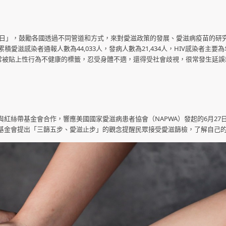
滋病日」，鼓勵各國透過不同管道和方式，來對愛滋政策的發展、愛滋病疫苗的研
滋感染者通報人數為44,033人，發病人數為21,434人，HIV感染者主要
者常被貼上性行為不健康的標籤，忍受身體不適，還得受社會歧視，很常發生延誤
紅絲帶基金會合作，響應美國國家愛滋病患者協會（NAPWA）發起的6月27
基金會提出「三篩五步、愛滋止步」的觀念提醒民眾接受愛滋篩檢，了解自己