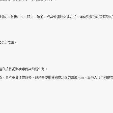
滑液)，包括口交、肛交、陰道交或其他體液交換方式，均有受愛滋病毒感染的
.等尖銳器具。
體直接將愛滋病毒傳染給新生兒。
為，並不會被造成感染，但若是使用牙刷或刮鬍刀造成出血，與他人共用則是