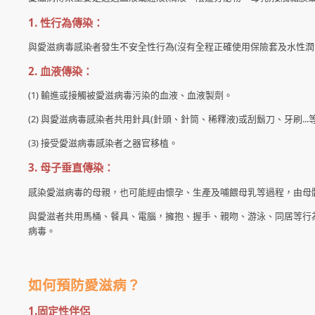
1. 性行為傳染：
與愛滋病毒感染者發生不安全性行為(沒有全程正確使用保險套及水性潤
2. 血液傳染：
(1) 輸進或接觸被愛滋病毒污染的血液、血液製劑。
(2) 與愛滋病毒感染者共用針具(針頭、針筒、稀釋液)或刮鬍刀、牙刷..
(3) 接受愛滋病毒感染者之器官移植。
3. 母子垂直傳染：
感染愛滋病毒的母親，也可能經由懷孕、生產及哺餵母乳等過程，由母
與愛滋者共用馬桶、餐具、電腦，擁抱、握手、親吻、游泳、同居等行
病毒。
如何預防愛滋病？
1.固定性伴侶