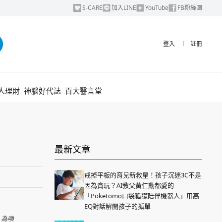
S-CARE
加入LINE
YouTube
FB粉絲團
登入
︱
註冊
人理財
神腦好代誌
百大醫言堂
！
最新文章
戒掉平板的育兒新救星！孩子沉迷3C不是
因為貪玩？AI教父黃仁勳都愛的
「Poketomo口袋狐獴陪伴機器人」用高
EQ對話解開孩子的孤單
，為喚