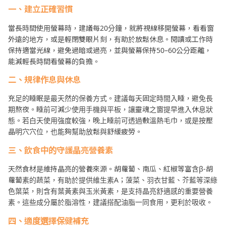
一、建立正確習慣
當長時間使用螢幕時，建議每20分鐘，就將視線移開螢幕，看看窗
外遠的地方，或是輕閉雙眼片刻，有助於放鬆休息。閱讀或工作時
保持適當光線，避免過暗或過亮，並與螢幕保持50–60公分距離，
能減輕長時間看螢幕的負擔。
二、規律作息與休息
充足的睡眠是最天然的保養方式。建議每天固定時間入睡，避免長
期熬夜。睡前可減少使用手機與平板，讓靈魂之窗提早進入休息狀
態。若白天使用強度較強，晚上睡前可透過敷溫熱毛巾，或是按壓
晶明穴穴位，也能夠幫助放鬆與舒緩疲勞。
三、飲食中的守護晶亮營養素
天然食材是維持晶亮的營養來源。胡蘿蔔、南瓜、紅椒等富含β-胡
蘿蔔素的蔬菜，有助於提供維生素A；菠菜、羽衣甘藍、芥藍等深綠
色葉菜，則含有葉黃素與玉米黃素，是支持晶亮舒適感的重要營養
素。這些成分屬於脂溶性，建議搭配油脂一同食用，更利於吸收。
四、適度選擇保健補充