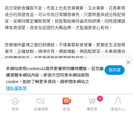
若日常飲食攝取不足，市面上也有含葉黃素、玉米黃素、花青素等
成分的保健食品，可以作為日常膳食補充。只要劑量與成分搭配得
宜，並維持穩定攝取習慣，就能幫助維持晶亮與舒適。同時建議選
擇來源清楚、具安全認證的大廠品牌，才能讓更安心有效。
想要維持靈魂之窗的舒適感，不僅要靠飲食營養，更要從生活習慣
著手：正確放鬆、規律作息、適度運動，再搭配蔬菜、水果與適合
的營養補充品，才能看遠看近都更輕鬆自在。
小提醒
：本文僅提供生活與營養建議，非醫療或治療指引。如有持
本網站使用cookies以提供更優質的購物體驗，若您繼
我同意
續不適，請諮詢專業醫師評估。
續瀏覽本網站內容，即表示您同意本網站使用
cookie。如欲了解更多資訊，請參閱本網站之
隱私權政策
0
首頁
收藏清單
影音
購物車
會員中心