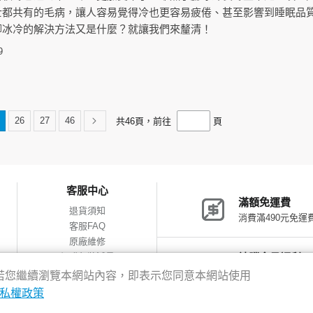
士都共有的毛病，讓人容易覺得冷也更容易疲倦、甚至影響到睡眠品
腳冰冷的解決方法又是什麼？就讓我們來釐清！
9
26
27
46
共
46
頁，前往
頁
客服中心
滿額免運費
退貨須知
消費滿490元免運
客服FAQ
原廠維修
網購包裝減量
神腦會員福利
會員獨享優惠
驗，若您繼續瀏覽本網站內容，即表示您同意本網站使用
私權政策