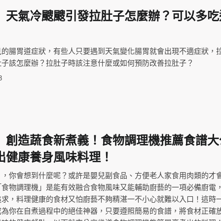
】天氣冷颼颼引發拉肚子怎麼辦？可以多吃
見的腸胃道症狀，有些人只要遇到天氣變化腸胃就會出現不適症狀，
肚子該怎麼辦？拉肚子時該注意什麼或如何預防改善拉肚子？
3
】創造蔬食新煮義！食物調理機推薦食譜大
出健康養身風味料理！
」，你會想到什麼呢？或許是嬰兒副食品、方便老人家食用肉類的才
「食物調理機」是能有效融合食物風味又能輔助廚藝的一項必備廚電
追求，料理健康的食材又怕廚藝不夠精湛一不小心就難以入口！這時
成為你在自煮過程中的絕佳神器，只要遵照簡易的食譜，將食材正確