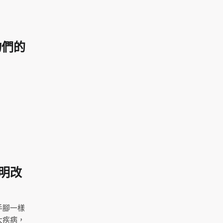
！
物們的
明改
手腳一樣
大疾病，