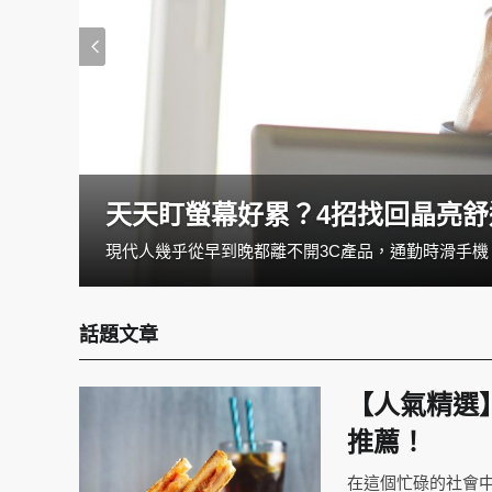
天天盯螢幕好累？4招找回晶亮舒
在台灣，許多上班族、雙薪家庭、學生，幾乎天天都在外食。早餐是便利商店、午餐買便當、晚餐就叫外送。看似方便，但吃久了不是油膩過量、就是營養失衡，很多人都想吃得健康，但就是沒辦法。 其實根本問題不是「想不想煮」，而是 「煮飯耗時太長」。這也是為什麼近幾年廚房小家電愈來愈受到歡迎，因為它們能把「煮飯」變得更快速、簡單，甚至比外食還要方便。
話題文章
【人氣精選
推薦！
在這個忙碌的社會