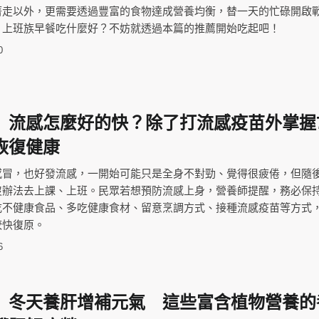
著走以外，更需要透過豐富的食物達成營養均衡，替一天的忙碌開啟
：上班族早餐吃什麼好？不妨就透過本篇的推薦開始吃起吧！
0
】流感怎麼好的快？除了打流感疫苗外掌握
恢復健康
感冒，也好發流感，一開始可能只是全身不對勁、覺得很疲倦，但隨
沒辦法去上課、上班。民眾若想預防流感上身，營養師提醒，務必保
吃不健康食品、多吃健康食材、留意烹調方式、接種流感疫苗等方式
較快復原。
6
】冬天養肝增補元氣 這些富含植物營養的