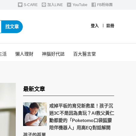
S-CARE
加入LINE
YouTube
FB粉絲團
登入
︱
註冊
找文章
生活
懶人理財
神腦好代誌
百大醫言堂
最新文章
戒掉平板的育兒新救星！孩子沉
迷3C不是因為貪玩？AI教父黃仁
勳都愛的「Poketomo口袋狐獴
陪伴機器人」用高EQ對話解開
孩子的孤單