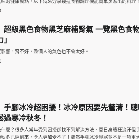
風味的健康餐點，以下就來分享幾道食物調理機能簡單烹煮出的料理
4
】超級黑色食物黑芝麻補腎氣 一覽黑色食
力」
要影響。腎不好，整個人的氣色也不會太好。
0
】手腳冰冷超困擾！冰冷原因要先釐清！聰
鬆過寒冷秋冬！
是什麼？很多人常年受到困擾卻找不到解決方法，夏日身體狂流汗但
的秋冬已經到來，令人更加受不了！雖然手腳冰冷畏寒並不是一項重