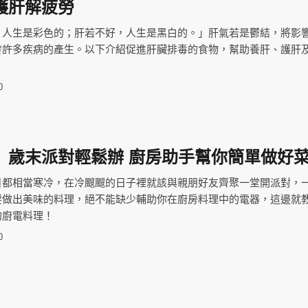
護肝解疲勞
，人生是彩色的；肝若不好，人生是黑白的。」肝氣若是鬱結，將影
發許多疾病的產生。以下介紹促進肝臟排毒的食物，幫助養肝、護肝
0
】歲末派對輕鬆辦 廚房助手幫你簡單做好
日都相當寒冷，在冷颼颼的日子裡就該與親朋好友齊聚一堂開派對，
要做出美味的料理，絕不能缺少輔助你在廚房料理中的電器，這邊就
的廚電料理！
0