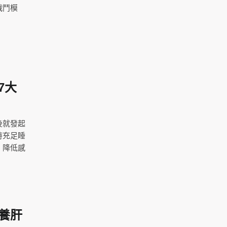
戰鬥模
7大
後就發起
持充足睡
，降低感
養肝