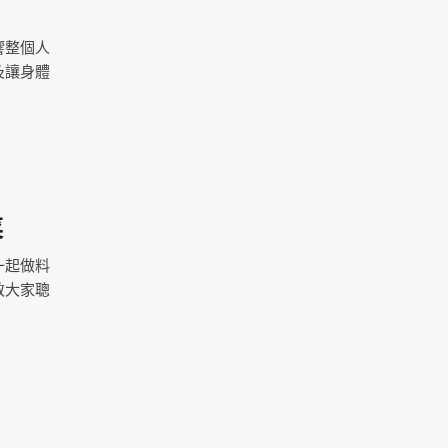
響整個人
及讓身體
菜
一起做料
教大家聰