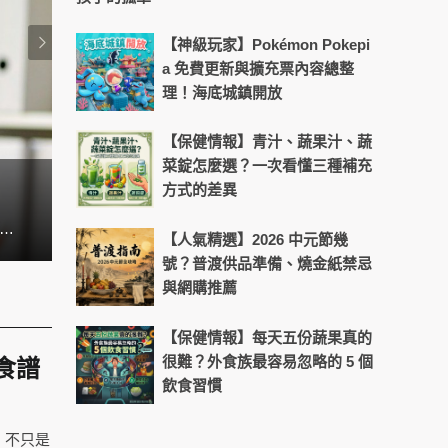
【神級玩家】Pokémon Pokepi
a 免費更新與擴充票內容總整
理！海底城鎮開放
【保健情報】青汁、蔬果汁、蔬
菜錠怎麼選？一次看懂三種補充
方式的差異
銀髮族必看！秋冬循環保養3重點
早到晚都離不開3C產品，通勤時滑手機、到辦公室時盯著電腦，下班後繼續看平板或電視。長時間近距離盯著螢幕，讓靈魂之窗時常承受高強度運作。想要讓維持舒適感，除了營養補充，日常習慣的調整也同樣關鍵。
【人氣精選】2026 中元節幾
號？普渡供品準備、燒金紙禁忌
與網購推薦
【保健情報】每天五份蔬果真的
很難？外食族最容易忽略的 5 個
食譜
飲食習慣
，不只是