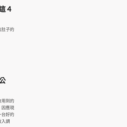
這４
拉肚子的
公
會用到的
，因應現
一台好的
放入調