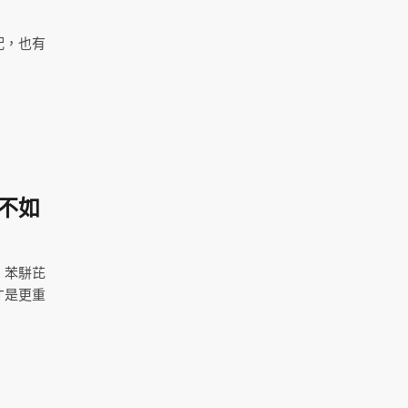
配，也有
不如
、苯駢芘
才是更重