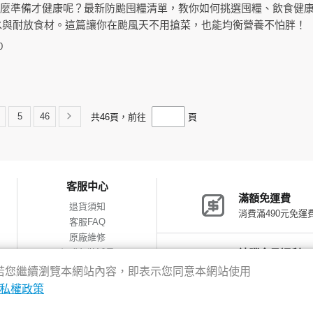
怎麼準備才健康呢？最新防颱囤糧清單，教你如何挑選囤糧、飲食健
水與耐放食材。這篇讓你在颱風天不用搶菜，也能均衡營養不怕胖！
0
5
46
共
46
頁，前往
頁
客服中心
滿額免運費
退貨須知
消費滿490元免運
客服FAQ
原廠維修
網購包裝減量
神腦會員福利
會員獨享優惠
驗，若您繼續瀏覽本網站內容，即表示您同意本網站使用
私權政策