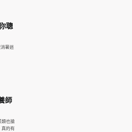
你聰
假消暑迷
養師
菜類也搶
，真的有