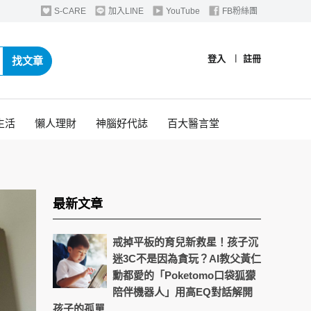
S-CARE
加入LINE
YouTube
FB粉絲團
登入
︱
註冊
找文章
生活
懶人理財
神腦好代誌
百大醫言堂
最新文章
戒掉平板的育兒新救星！孩子沉
迷3C不是因為貪玩？AI教父黃仁
勳都愛的「Poketomo口袋狐獴
陪伴機器人」用高EQ對話解開
孩子的孤單