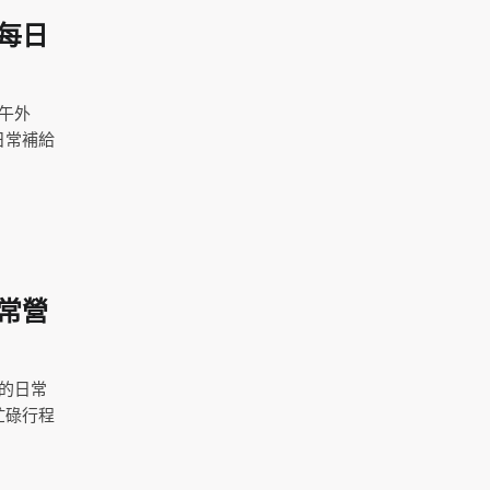
每日
午外
日常補給
常營
的日常
忙碌行程