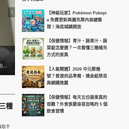
【神級玩家】Pokémon Pokepi
a 免費更新與擴充票內容總整
理！海底城鎮開放
【保健情報】青汁、蔬果汁、蔬
菜錠怎麼選？一次看懂三種補充
方式的差異
天天盯螢幕好累？4招找回晶亮舒
在台灣，許多上班族、雙薪家庭、學生，幾乎天天都在外食。早餐是便利商店、午餐買便當、晚餐就叫外送。看似方便，但吃久了不是油膩過量、就是營養失衡，很多人都想吃得健康，但就是沒辦法。 其實根本問題不是「想不想煮」，而是 「煮飯耗時太長」。這也是為什麼近幾年廚房小家電愈來愈受到歡迎，因為它們能把「煮飯」變得更快速、簡單，甚至比外食還要方便。
【人氣精選】2026 中元節幾
號？普渡供品準備、燒金紙禁忌
與網購推薦
【保健情報】每天五份蔬果真的
很難？外食族最容易忽略的 5 個
三種
飲食習慣
攝取不