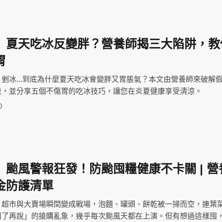
】夏天吃冰反變胖？營養師揭三大陷阱，教
胃
剉冰...到底為什麼夏天吃冰會變胖又胃脹氣？本文由營養師來破解
表，並分享五個不傷胃的吃冰技巧，讓您在炎夏健康享受清涼。
0
】颱風警報狂發！防颱囤糧健康不卡關 | 營
金防護清單
，超市與大賣場瞬間變成戰場，泡麵、罐頭、餅乾被一掃而空，連葉
囤了再說」的搶購亂象，幾乎每次颱風天都在上演。但有想過這樣囤