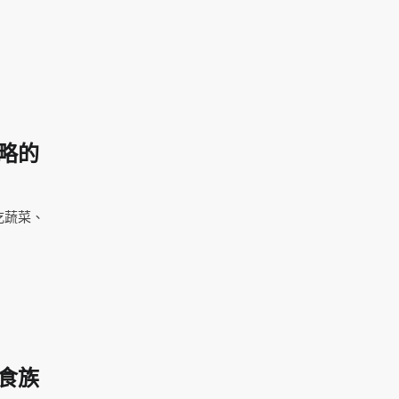
略的
吃蔬菜、
食族